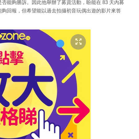
否能夠勝訴。因此他舉辦了募資活動，盼能在 83 天內募
什麼能夠回報，但希望能以過去拍攝初音玩偶出遊的影片來答