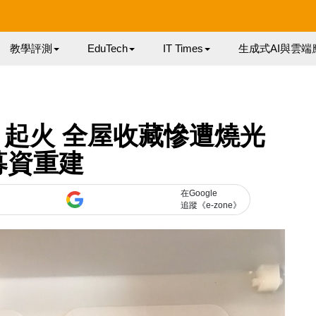
教學評測
EduTech
IT Times
生成式AI與雲端
起火 全屋收藏慘遭燒光
募資重建
在Google
追蹤《e-zone》