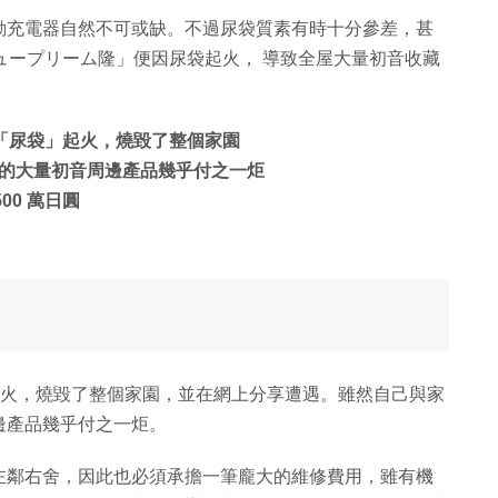
動充電器自然不可或缺。不過尿袋質素有時十分參差，甚
シュープリーム隆」便因尿袋起火， 導致全屋大量初音收藏
因「尿袋」起火，燒毀了整個家園
的大量初音周邊產品幾乎付之一炬
00 萬日圓
袋起火，燒毀了整個家園，並在網上分享遭遇。雖然自己與家
邊產品幾乎付之一炬。
左鄰右舍，因此也必須承擔一筆龐大的維修費用，雖有機