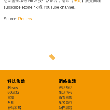
想睇盡全城最 Hit 科技生活影片，請即【
按此
】瀏覽同埋
subscribe ezone.hk 嘅 YouTube channel。
Source:
Reuters
科技焦點
網絡生活
iPhone
網絡熱話
5G流動
生活情報
電腦
筍買着數
數碼
旅遊筍料
智能家居
熱門話題