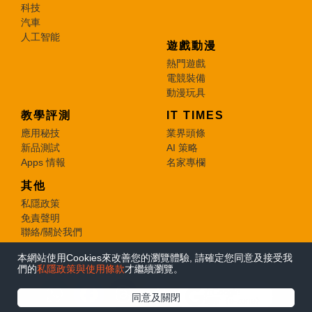
科技
汽車
人工智能
遊戲動漫
熱門遊戲
電競裝備
動漫玩具
教學評測
IT TIMES
應用秘技
業界頭條
新品測試
AI 策略
Apps 情報
名家專欄
其他
私隱政策
免責聲明
聯絡/關於我們
本網站使用Cookies來改善您的瀏覽體驗, 請確定您同意及接受我
© 2026 e-zone. All Rights Reserved.
們的
私隱政策與使用條款
才繼續瀏覽。
在Google
同意及關閉
追蹤《e-zone》