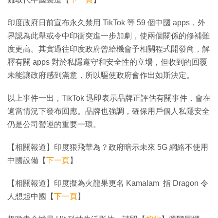
印度政府日前宣布永久禁用 TikTok 等 59 個中國 apps，外
界認為此舉或令中印衝突進一步加劇，使兩個關係的修補難
度更高。其實過往印度政府曾給機會予相關程式開發商，解
釋有關 apps 對於私隱遵守和安全性的立場，但收到的回覆
未能讓政府感到滿意，所以驅使政府會作出如斯決定。
以上事件一出，TikTok 迅即表示品牌正評估有關事件，會在
適當情況下發布回應。品牌也強調，確保用戶個人私隱安全
仍是公司營運的重要一環。
【相關報道】印度狠飛華為？政府暗示未來 5G 網絡不使用
中國設備【
下一頁
】
【相關報道】印度擬為火龍果更名 Kamalam 指 Dragon 令
人想起中國【
下一頁
】