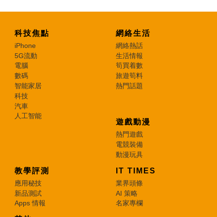
科技焦點
網絡生活
iPhone
網絡熱話
5G流動
生活情報
電腦
筍買着數
數碼
旅遊筍料
智能家居
熱門話題
科技
汽車
人工智能
遊戲動漫
熱門遊戲
電競裝備
動漫玩具
教學評測
IT TIMES
應用秘技
業界頭條
新品測試
AI 策略
Apps 情報
名家專欄