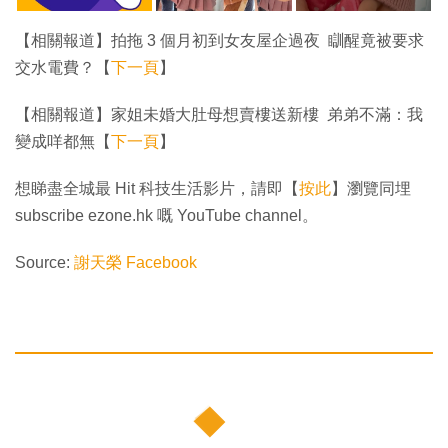
【相關報道】拍拖 3 個月初到女友屋企過夜 瞓醒竟被要求
交水電費？【
下一頁
】
【相關報道】家姐未婚大肚母想賣樓送新樓 弟弟不滿：我
變成咩都無【
下一頁
】
想睇盡全城最 Hit 科技生活影片，請即【
按此
】瀏覽同埋
subscribe ezone.hk 嘅 YouTube channel。
Source:
謝天榮 Facebook