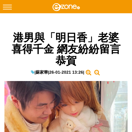
搜尋
港男與「明日香」老婆
Facebook
Instagram
喜得千金 網友紛紛留言
科技焦點
恭賀
網絡生活
遊戲動漫
|
蘇家華
|
26-01-2021 13:26
|
教學評測
EduTech
IT Times
生成式AI與雲端應用
Enterprise Digital Transformation