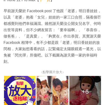
早前謝天榮於 Facebook post 了他跟「老婆」明日香娃娃，
以及「老婆」抱着「女兒」娃娃的一家三口合照，隔着個芒
都感覺到他們幸福滿瀉。雖然謝天榮沒公開女兒名字、何時
出世等資料，但不少網友留言：「要幸福啊」、「恭喜你，
做爸爸」、「是真愛」、「夠實在」作出恭賀。其實謝天榮
Facebook 相簿中，有不少都是跟「老婆」明日香娃娃的放
閃相，大家如想看看的話，記緊備定太陽眼鏡遮一遮光，以
免被「閃光彈」所傷吧。以下截圖為謝天榮一家的幸福時
刻。
↓點擊圖片放大↓
+6