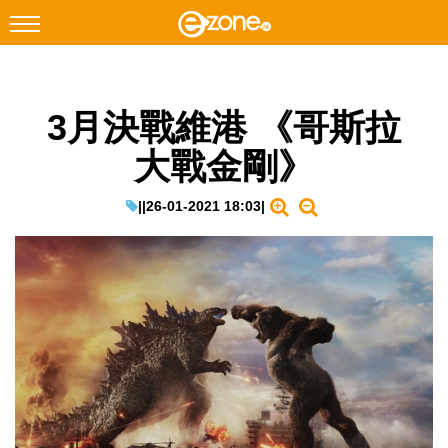
搜尋
3月決戰維港 《哥斯拉
Facebook
Instagram
大戰金剛》
科技焦點
網絡生活
|
|
26-01-2021 18:03
|
遊戲動漫
教學評測
EduTech
IT Times
生成式AI與雲端應用
Enterprise Digital Transformation