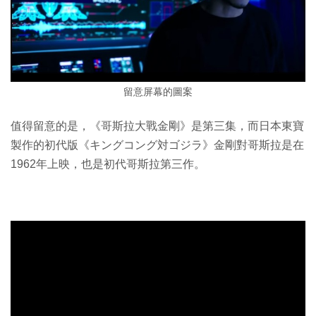
留意屏幕的圖案
值得留意的是，《哥斯拉大戰金剛》是第三集，而日本東寶
製作的初代版《キングコング対ゴジラ》金剛對哥斯拉是在
1962年上映，也是初代哥斯拉第三作。