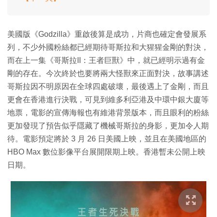
美國版《Godzilla》重啟後算是成功，片商也確定會發展系
列，不少外國粉絲都已經期待哥斯拉和大猩猩金剛的對決，
而在上一集《哥斯拉II：王者巨獸》中，就已經明示過有金
剛的存在。今次終於也要將兩大怪獸來正面對決，故事講述
哥斯拉因不明原因在全球四處破壞，最後遇上了金剛，而且
更會在香港進行決戰，可見到維多利亞港及中環中銀大廈等
地票，電影的宣傳海報也有維港背景版本，而且眼利的粉絲
更加發現了預告似乎隱藏了機械哥斯拉的身影，更加令人期
待。電影預定將於 3 月 26 日美國上映，並且在美國地區的
HBO Max 數位影像平台展開限期上映。香港暫未公開上映
日期。