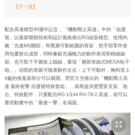
【下一頁】
配合高達模型40週年記念，『機動戰士高達』中的「自護
號」以最新開模技術和設計風格推出RG組裝模型。使用內
藏「先進MS關節」和寬廣可動範圍的骨架，把手部零件使
用包覆射出成形，同時兼顧充滿魄力的動作表現和精緻細
節。也可取下手腕裝上鐵絲，重現「腕部有線式MEGA粒子
砲」。頭部的單眼可隨著動作左右・上下可動外，胸和背上
4處的推進器部分可以展開。而官方另推出的「機動戰士高
達 最終射擊 自護號特效套組」，就再提供更豐富支架、地
台、特效配件，只要配合RG 1/144 RX-78-2 高達，就可以
重現動畫中的「最後一擊」名場面。