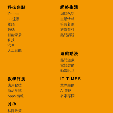
科技焦點
網絡生活
iPhone
網絡熱話
5G流動
生活情報
電腦
筍買着數
數碼
旅遊筍料
智能家居
熱門話題
科技
汽車
人工智能
遊戲動漫
熱門遊戲
電競裝備
動漫玩具
教學評測
IT TIMES
應用秘技
業界頭條
新品測試
AI 策略
Apps 情報
名家專欄
其他
私隱政策