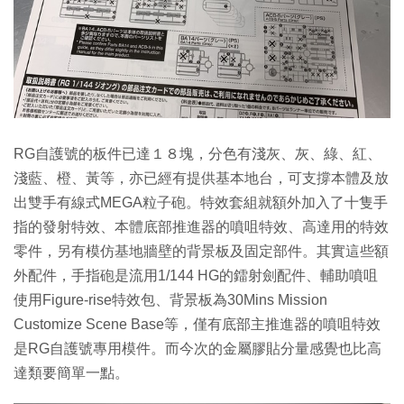
RG自護號的板件已達１８塊，分色有淺灰、灰、綠、紅、
淺藍、橙、黃等，亦已經有提供基本地台，可支撐本體及放
出雙手有線式MEGA粒子砲。特效套組就額外加入了十隻手
指的發射特效、本體底部推進器的噴咀特效、高達用的特效
零件，另有模仿基地牆壁的背景板及固定部件。其實這些額
外配件，手指砲是流用1/144 HG的鐳射劍配件、輔助噴咀
使用Figure-rise特效包、背景板為30Mins Mission
Customize Scene Base等，僅有底部主推進器的噴咀特效
是RG自護號專用模件。而今次的金屬膠貼分量感覺也比高
達類要簡單一點。