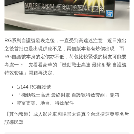
RG系列自護號發表之後，一直受到高達迷注意，近日推出
之後首批也是出現供應不足，兩個版本都有炒價出現，而
RG自護號本身的定價亦不低，荷包比較緊張的模友可能要
考慮一下，先看看豪華的「機動戰士高達 最終射擊 自護號
特效套組」開箱再決定。
1/144 RG自護號
「機動戰士高達 最終射擊 自護號特效套組」開箱
豐富支架、地台、特效配件
【其他報道】成人影片車廂場景太逼真？台北捷運發聲名斥
誤導民眾