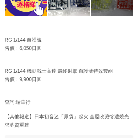
RG 1/144 自護號
售價：6,050日圓
RG 1/144 機動戰士高達 最終射擊 自護號特效套組
售價：9,900日圓
查詢:瑞華行
【其他報道】日本初音迷「尿袋」起火 全屋收藏慘遭燒光
求募資重建