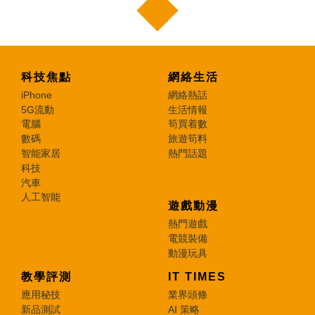
科技焦點
網絡生活
iPhone
網絡熱話
5G流動
生活情報
電腦
筍買着數
數碼
旅遊筍料
智能家居
熱門話題
科技
汽車
人工智能
遊戲動漫
熱門遊戲
電競裝備
動漫玩具
教學評測
IT TIMES
應用秘技
業界頭條
新品測試
AI 策略