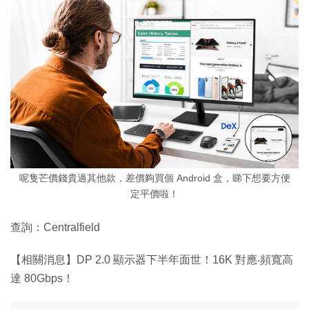
呢隻芒價錢貴過其他款，差價夠買個 Android 盒，睇下想要方便
定平價啦！
查詢：Centralfield
【相關消息】DP 2.0 顯示器下半年面世！16K 對應‧頻寬高
達 80Gbps！