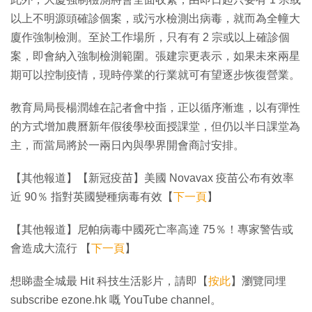
以上不明源頭確診個案，或污水檢測出病毒，就而為全幢大
廈作強制檢測。至於工作場所，只有有 2 宗或以上確診個
案，即會納入強制檢測範圍。張建宗更表示，如果未來兩星
期可以控制疫情，現時停業的行業就可有望逐步恢復營業。
教育局局長楊潤雄在記者會中指，正以循序漸進，以有彈性
的方式增加農曆新年假後學校面授課堂，但仍以半日課堂為
主，而當局將於一兩日內與學界開會商討安排。
【其他報道】【新冠疫苗】美國 Novavax 疫苗公布有效率
近 90％ 指對英國變種病毒有效【
下一頁
】
【其他報道】尼帕病毒中國死亡率高達 75％！專家警告或
會造成大流行 【
下一頁
】
想睇盡全城最 Hit 科技生活影片，請即【
按此
】瀏覽同埋
subscribe ezone.hk 嘅 YouTube channel。