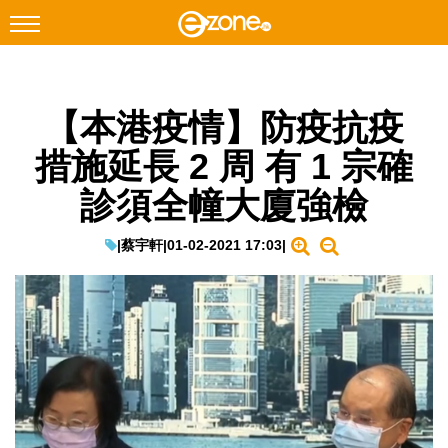
搜尋
【本港疫情】防疫抗疫
Facebook
Instagram
措施延長 2 周 有 1 宗確
科技焦點
診須全幢大廈強檢
網絡生活
遊戲動漫
|
蔡宇軒
|
01-02-2021 17:03
|
教學評測
EduTech
IT Times
生成式AI與雲端應用
Enterprise Digital Transformation