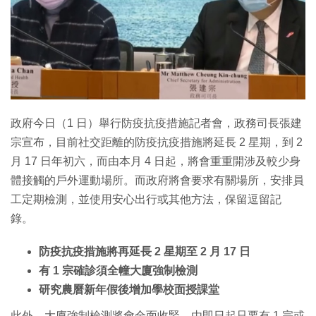
特集
政府今日（1 日）舉行防疫抗疫措施記者會，政務司長張建
宗宣布，目前社交距離的防疫抗疫措施將延長 2 星期，到 2
月 17 日年初六，而由本月 4 日起，將會重重開涉及較少身
體接觸的戶外運動場所。而政府將會要求有關場所，安排員
工定期檢測，並使用安心出行或其他方法，保留逗留記
錄。
防疫抗疫措施將再延長 2 星期至 2 月 17 日
有 1 宗確診須全幢大廈強制檢測
研究農曆新年假後增加學校面授課堂
此外，大廈強制檢測將會全面收緊，由即日起只要有 1 宗或