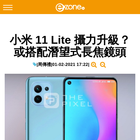
搜尋
小米 11 Lite 攝力升級？
Facebook
Instagram
或搭配潛望式長焦鏡頭
科技焦點
網絡生活
|
周傳禮
|
01-02-2021 17:22
|
遊戲動漫
教學評測
EduTech
IT Times
生成式AI與雲端應用
Enterprise Digital Transformation