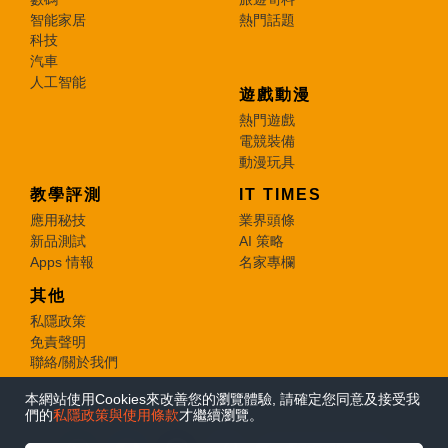
智能家居
熱門話題
科技
汽車
人工智能
遊戲動漫
熱門遊戲
電競裝備
動漫玩具
教學評測
IT TIMES
應用秘技
業界頭條
新品測試
AI 策略
Apps 情報
名家專欄
其他
私隱政策
免責聲明
聯絡/關於我們
本網站使用Cookies來改善您的瀏覽體驗, 請確定您同意及接受我
© 2026 e-zone. All Rights Reserved.
們的
私隱政策與使用條款
才繼續瀏覽。