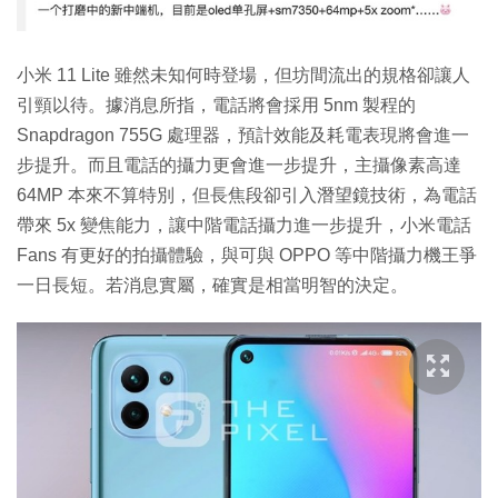
小米 11 Lite 雖然未知何時登場，但坊間流出的規格卻讓人
引頸以待。據消息所指，電話將會採用 5nm 製程的
Snapdragon 755G 處理器，預計效能及耗電表現將會進一
步提升。而且電話的攝力更會進一步提升，主攝像素高達
64MP 本來不算特別，但長焦段卻引入潛望鏡技術，為電話
帶來 5x 變焦能力，讓中階電話攝力進一步提升，小米電話
Fans 有更好的拍攝體驗，與可與 OPPO 等中階攝力機王爭
一日長短。若消息實屬，確實是相當明智的決定。