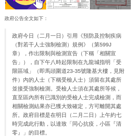
政府公告全文如下：
政府今日（二月一日）引用《預防及控制疾病
（對若干人士強制檢測）規例》（第599J
章），作出限制與檢測宣告（下稱「相關宣
告」），自下午八時起限制在九龍城指明「受
限區域」（即馬頭圍道23-35號隆基大樓，見附
件）內的人士（下稱受檢人士）須留在其處所
並接受強制檢測。受檢人士須在其處所等候，
直至區內所有已識別的受檢人士完成檢測，而
相關檢測結果亦已獲大致確定，方可離開其處
所。政府目標是在明日（二月二日）上午約七
時完成此行動，以達致「同心抗疫，小區『清
零』」的目標。