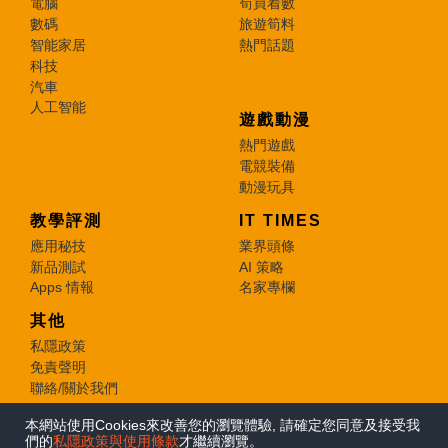
電腦
筍買着數
數碼
旅遊筍料
智能家居
熱門話題
科技
汽車
人工智能
遊戲動漫
熱門遊戲
電競裝備
動漫玩具
教學評測
IT TIMES
應用秘技
業界頭條
新品測試
AI 策略
Apps 情報
名家專欄
其他
私隱政策
免責聲明
聯絡/關於我們
本網站使用Cookies來改善您的瀏覽體驗, 請確定您同意及接受我
© 2026 e-zone. All Rights Reserved.
們的
私隱政策與使用條款
才繼續瀏覽。