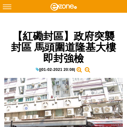
搜尋
【紅磡封區】政府突襲
Facebook
Instagram
封區 馬頭圍道隆基大樓
科技焦點
即封強檢
網絡生活
遊戲動漫
|
|
01-02-2021 20:08
|
教學評測
EduTech
IT Times
生成式AI與雲端應用
Enterprise Digital Transformation