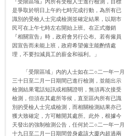
『受限區域』內所有受檢人士進行檢測，目標
是爭取於明日上午約七時完成行動，為所有已
識別的受檢人士完成檢測並確定結果，以期市
民可在上午七時左右開始上班。在正式撤銷
『相關宣告』時，政府會另行公布。若有僱員
因宣告而未能上班，政府希望僱主能酌情處
理，不要扣減員工的薪金和福利。」
「受限區域」內的人士如在二○二一年一月
三十日至二月一日期間已進行檢測，並能出示
檢測結果電話短訊或相關證明，無須再次接受
檢測，但須在其處所等候，直至區內所有已識
別的受檢人士完成檢測，而相關檢測結果亦已
獲大致確定，方可離開其處所。此外，根據今
天發出的強制檢測公告，任何於二○二一年一月
十九日至二月一日期間曾身處該大廈內超過兩