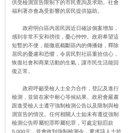
供受檢測宣告限制下的市民查詢及求助。社會
福利署亦會為受影響的居民提供協助。
政府明白區內居民因近日確診個案增加，
感到非常不安和徬徨，憂心忡忡。政府希望這
短暫的不便，能徹底截斷區內的傳播鏈，釋除
居民的憂慮和恐懼，令居民對社區重拾信心，
恢復社會和商業活動的生氣，讓市民生活能回
復正常。
政府呼籲受檢人士全力合作，登記及進行
檢測，並留在家中耐心等候結果。政府會嚴肅
跟進受檢人士遵守強制檢測公告以及限制與檢
測宣告的情況。任何相關人士如未有遵從強制
檢測公告即屬犯罪即屬犯罪，可處定額罰款
5,000元，並會收到強制檢測令，要求該人士於