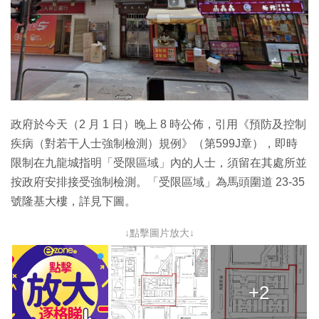
特集
政府於今天（2 月 1 日）晚上 8 時公佈，引用《預防及控制
疾病（對若干人士強制檢測）規例》（第599J章），即時
限制在九龍城指明「受限區域」內的人士，須留在其處所並
按政府安排接受強制檢測。「受限區域」為馬頭圍道 23-35
號隆基大樓，詳見下圖。
↓點擊圖片放大↓
+2