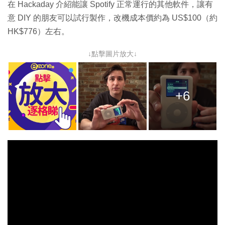
在 Hackaday 介紹能讓 Spotify 正常運行的其他軟件，讓有
意 DIY 的朋友可以試行製作，改機成本價約為 US$100（約
HK$776）左右。
↓點擊圖片放大↓
+6