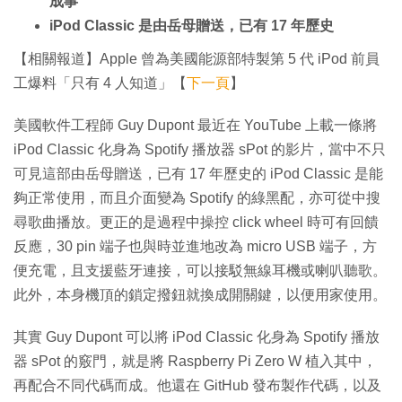
成事
iPod Classic 是由岳母贈送，已有 17 年歷史
【相關報道】Apple 曾為美國能源部特製第 5 代 iPod 前員
工爆料「只有 4 人知道」【
下一頁
】
美國軟件工程師 Guy Dupont 最近在 YouTube 上載一條將
iPod Classic 化身為 Spotify 播放器 sPot 的影片，當中不只
可見這部由岳母贈送，已有 17 年歷史的 iPod Classic 是能
夠正常使用，而且介面變為 Spotify 的綠黑配，亦可從中搜
尋歌曲播放。更正的是過程中操控 click wheel 時可有回饋
反應，30 pin 端子也與時並進地改為 micro USB 端子，方
便充電，且支援藍牙連接，可以接駁無線耳機或喇叭聽歌。
此外，本身機頂的鎖定撥鈕就換成開關鍵，以便用家使用。
其實 Guy Dupont 可以將 iPod Classic 化身為 Spotify 播放
器 sPot 的竅門，就是將 Raspberry Pi Zero W 植入其中，
再配合不同代碼而成。他還在 GitHub 發布製作代碼，以及