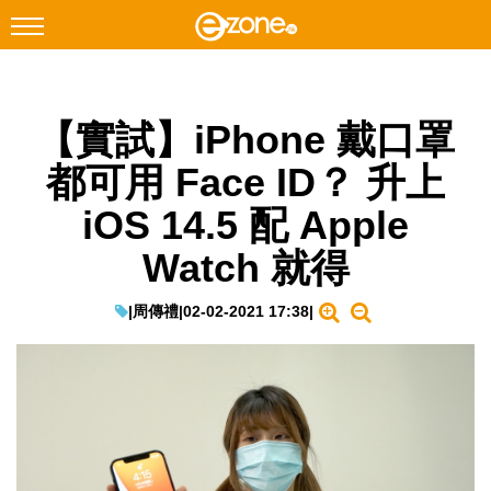
搜尋
【實試】iPhone 戴口罩
Facebook
Instagram
都可用 Face ID？ 升上
科技焦點
iOS 14.5 配 Apple
網絡生活
Watch 就得
遊戲動漫
教學評測
|
周傳禮
|
02-02-2021 17:38
|
EduTech
IT Times
生成式AI與雲端應用
Enterprise Digital Transformation