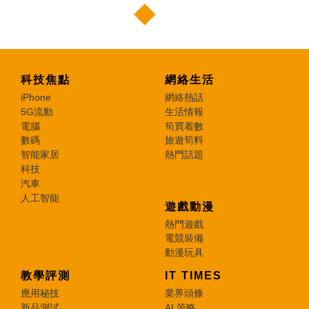
科技焦點
網絡生活
iPhone
網絡熱話
5G流動
生活情報
電腦
筍買着數
數碼
旅遊筍料
智能家居
熱門話題
科技
汽車
人工智能
遊戲動漫
熱門遊戲
電競裝備
動漫玩具
教學評測
IT TIMES
應用秘技
業界頭條
新品測試
AI 策略