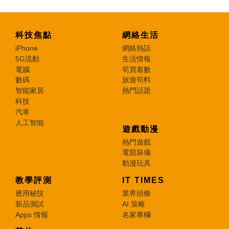
科技焦點
網絡生活
iPhone
網絡熱話
5G流動
生活情報
電腦
筍買着數
數碼
旅遊筍料
智能家居
熱門話題
科技
汽車
人工智能
遊戲動漫
熱門遊戲
電競裝備
動漫玩具
教學評測
IT TIMES
應用秘技
業界頭條
新品測試
AI 策略
Apps 情報
名家專欄