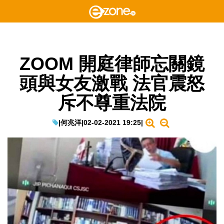
ZOOM 開庭律師忘關鏡
頭與女友激戰 法官震怒
斥不尊重法院
|
何兆洋
|
02-02-2021 19:25
|