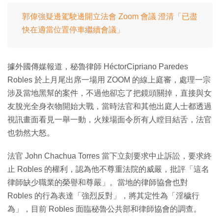
郭偉強疑邊駕駛邊開立法會 Zoom 會議 澄清「已盡
快在適當位置停車繼續會議」
據外國傳媒報道，秘魯律師 HéctorCipriano Paredes
Robles 於上月尾出席一場用 ZOOM 的線上庭審，處理一宗
涉及當地黑幫的案件，不過他卻忘了把鏡頭關掉，直接與女
友脫光全身衣物開始大戰，當時法官和其他出庭人士都透過
視訊畫面看見一舉一動，火辣場面令所有人瞠目結舌，法官
也勃然大怒。
法官 John Chachua Torres 當下立刻要求中止訴訟，要求終
止 Robles 的權利，認為他不尊重法院的威嚴，批評「這名
律師缺少職業的榮譽和尊嚴」。當地的律師協會也對
Robles 的行為表達「強烈反對」，將其定性為「淫穢行
為」，目前 Robles 面臨秘魯公共部和律師協會的調查。