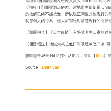
當地管理隔離設施及檢疫負責人 Jim Bliss
反檢疫守則而被酒店解僱。當地衛生部部長 Chris 
的接觸已經不能接受，所以現正調查其他現行的
制每個人的行為，但大家都絕對清楚現行的防疫
【相關報道】【日本疫情】入學試考生口罩無遮
【相關報道】地鐵大叔拉低口罩吸煙兼吐口水 
想睇盡全城最 Hit 科技生活影片，請即【
按此
】瀏覽
Source：
Daily Star