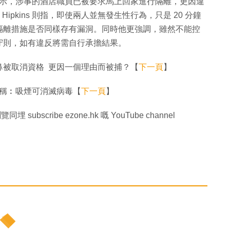
 對此表示，涉事的酒店職員已被要求馬上回家進行隔離，更因違
Hipkins 則指，即使兩人並無發生性行為，只是 20 分鐘
隔離措施是否同樣存有漏洞。同時他更強調，雖然不能控
守則，如有違反將需自行承擔結果。
鼻被取消資格 更因一個理由而被捕？【
下一頁
】
辯稱︰吸煙可消滅病毒【
下一頁
】
同埋 subscribe ezone.hk 嘅 YouTube channel