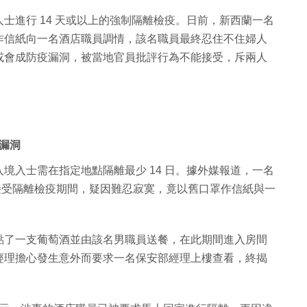
士進行 14 天或以上的強制隔離檢疫。日前，新西蘭一名
作信紙向一名酒店職員調情，該名職員最終忍住不住婦人
或會成防疫漏洞，被當地官員批評行為不能接受，斥兩人
漏洞
境入士需在指定地點隔離最少 14 日。據外媒報道，一名
酒店接受隔離檢疫期間，疑因難忍寂寞，竟以舊口罩作信紙與一
點了一支葡萄酒並由該名男職員送餐，在此期間進入房間
經理擔心發生意外而要求一名保安部經理上樓查看，終揭