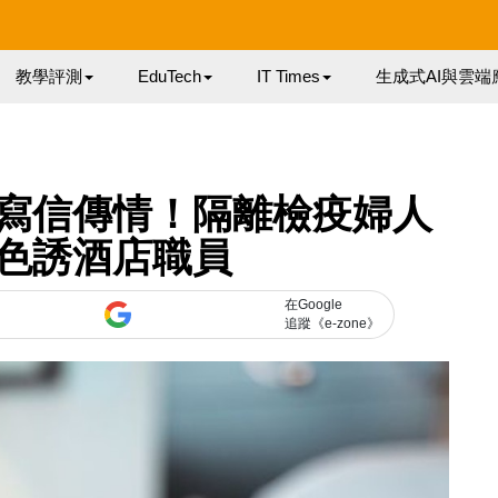
教學評測
EduTech
IT Times
生成式AI與雲端
寫信傳情！隔離檢疫婦人
色誘酒店職員
在Google
追蹤《e-zone》