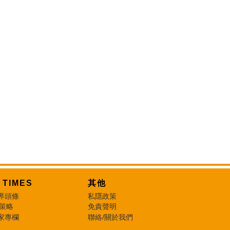
T TIMES
其他
界頭條
私隱政策
 策略
免責聲明
家專欄
聯絡/關於我們