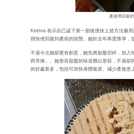
產後帶回家
Ketrina 表示自己誕下第一胎後便按上述方
很快便回復到產前的狀態。她於去年再度懷孕，
不過今次她卻更有創意，她先將胎盤切碎，加入
西哥捲」。她形容胎盤的味道難以形容，不過卻
的好處甚多，包括可加快身體復原、減少產後患