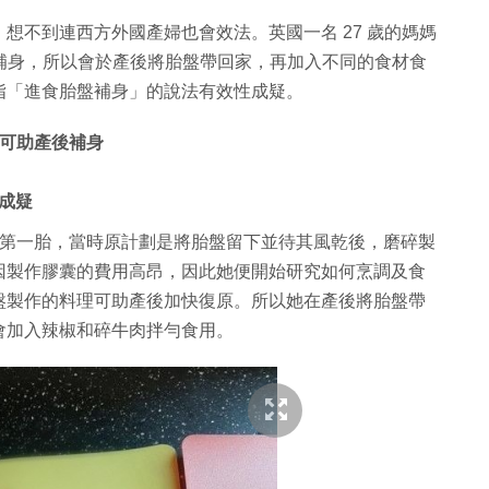
想不到連西方外國產婦也會效法。英國一名 27 歲的媽媽
後補身，所以會於產後將胎盤帶回家，再加入不同的食材食
指「進食胎盤補身」的說法有效性成疑。
養可助產後補身
成疑
2016 年誕下第一胎，當時原計劃是將胎盤留下並待其風乾後，磨碎製
因製作膠囊的費用高昂，因此她便開始研究如何烹調及食
盤製作的料理可助產後加快復原。所以她在產後將胎盤帶
會加入辣椒和碎牛肉拌勻食用。