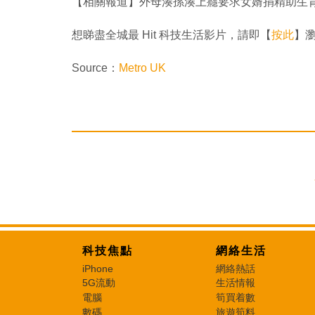
【相關報道】外母湊孫湊上癮要求女婿捐精助生
想睇盡全城最 Hit 科技生活影片，請即【
按此
】瀏覽
Source：
Metro UK
科技焦點
網絡生活
iPhone
網絡熱話
5G流動
生活情報
電腦
筍買着數
數碼
旅遊筍料