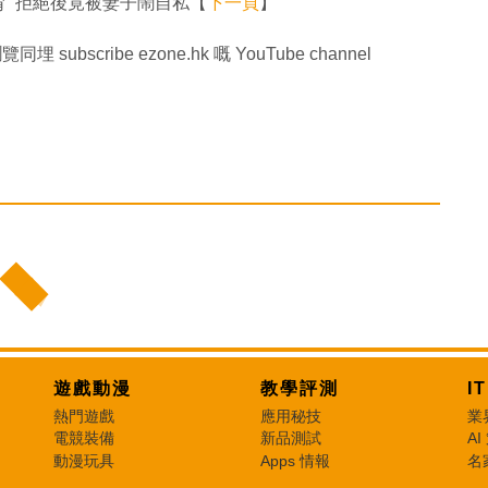
育 拒絕後竟被妻子鬧自私【
下一頁
】
同埋 subscribe ezone.hk 嘅 YouTube channel
遊戲動漫
教學評測
I
熱門遊戲
應用秘技
業
電競裝備
新品測試
AI
動漫玩具
Apps 情報
名