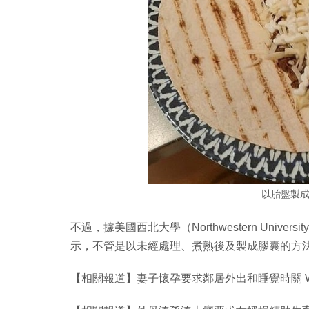
以胎盤製
不過，據美國西北大學（Northwestern Unive
示，不管是以未經處理、煮熟後及製成膠囊的方
【相關報道】妻子懷孕要求鄰居外出和睡覺時關 Wi-