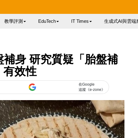
教學評測
EduTech
IT Times
生成式AI與雲端
盤補身 研究質疑「胎盤補
」有效性
在Google
追蹤《e-zone》