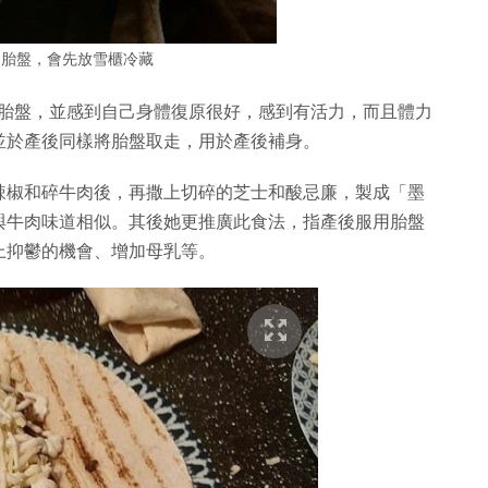
的胎盤，會先放雪櫃冷藏
法服用胎盤，並感到自己身體復原很好，感到有活力，而且體力
並於產後同樣將胎盤取走，用於產後補身。
辣椒和碎牛肉後，再撒上切碎的芝士和酸忌廉，製成「墨
與牛肉味道相似。其後她更推廣此食法，指產後服用胎盤
上抑鬱的機會、增加母乳等。