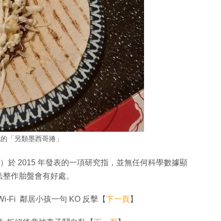
成的「另類墨西哥捲」
rsity）於 2015 年發表的一項研究指，並無任何科學數據顯
法整作胎盤會有好處。
Fi 鄰居小孩一句 KO 反擊【
下一頁
】