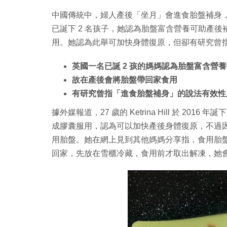
中國傳統中，婦人產後「坐月」會進食胎盤補身，
已誕下 2 名孩子，她認為胎盤富含營養可助產
用。她認為此舉可加快身體復原，但卻有研究曾
英國一名已誕 2 孩的媽媽認為胎盤富含營
故在產後會將胎盤帶回家食用
有研究曾指「進食胎盤補身」的說法有效性
據外媒報道，27 歲的 Ketrina Hill 於 
成膠囊服用，認為可以加快產後身體復原，不過
用胎盤。她在網上見到其他媽媽分享指，食用胎
回家，先放在雪櫃冷藏，食用前才取出解凍，她