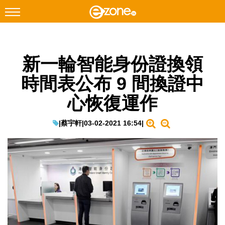
搜尋
新一輪智能身份證換領
Facebook
Instagram
時間表公布 9 間換證中
科技焦點
心恢復運作
網絡生活
遊戲動漫
|
蔡宇軒
|
03-02-2021 16:54
|
教學評測
EduTech
IT Times
生成式AI與雲端應用
Enterprise Digital Transformation