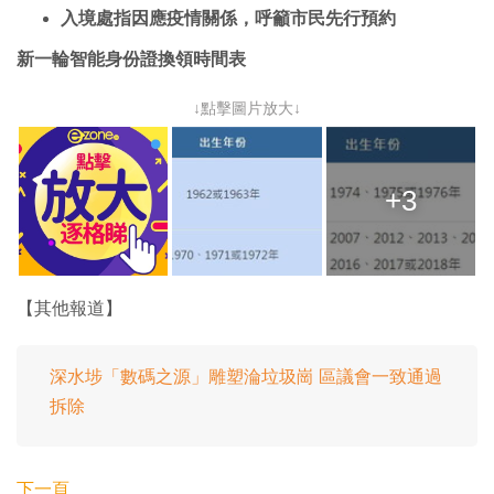
入境處指因應疫情關係，呼籲市民先行預約
新一輪智能身份證換領時間表
↓點擊圖片放大↓
+3
【其他報道】
深水埗「數碼之源」雕塑淪垃圾崗 區議會一致通過
拆除
下一頁