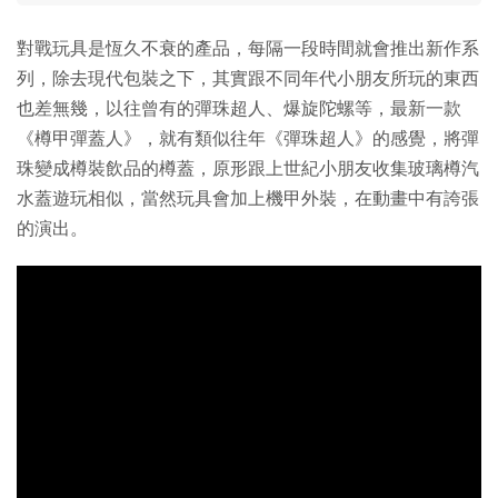
對戰玩具是恆久不衰的產品，每隔一段時間就會推出新作系
列，除去現代包裝之下，其實跟不同年代小朋友所玩的東西
也差無幾，以往曾有的彈珠超人、爆旋陀螺等，最新一款
《樽甲彈蓋人》，就有類似往年《彈珠超人》的感覺，將彈
珠變成樽裝飲品的樽蓋，原形跟上世紀小朋友收集玻璃樽汽
水蓋遊玩相似，當然玩具會加上機甲外裝，在動畫中有誇張
的演出。