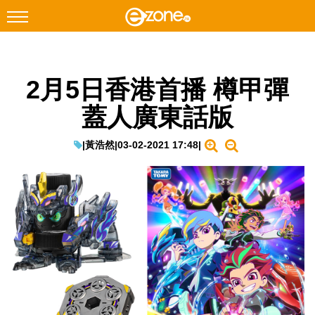
搜尋
2月5日香港首播 樽甲彈
Facebook
Instagram
蓋人廣東話版
科技焦點
網絡生活
|
黃浩然
|
03-02-2021 17:48
|
遊戲動漫
教學評測
EduTech
IT Times
生成式AI與雲端應用
Enterprise Digital Transformation