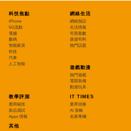
科技焦點
網絡生活
iPhone
網絡熱話
5G流動
生活情報
電腦
筍買着數
數碼
旅遊筍料
智能家居
熱門話題
科技
汽車
人工智能
遊戲動漫
熱門遊戲
電競裝備
動漫玩具
教學評測
IT TIMES
應用秘技
業界頭條
新品測試
AI 策略
Apps 情報
名家專欄
其他