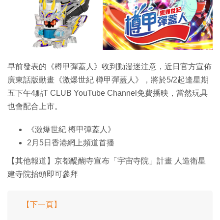
特集
早前發表的《樽甲彈蓋人》收到動漫迷注意，近日官方宣佈
廣東話版動畫《激爆世紀 樽甲彈蓋人》，將於5/2起逢星期
五下午4點T CLUB YouTube Channel免費播映，當然玩具
也會配合上市。
《激爆世紀 樽甲彈蓋人》
2月5日香港網上頻道首播
【其他報道】京都醍醐寺宣布「宇宙寺院」計畫 人造衛星
建寺院抬頭即可參拜
【下一頁】