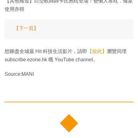
【其他報道】巨型軟綿綿卡比抱枕登場！變懶人靠枕．矮桌
使用亦得
【下一頁】
想睇盡全城最 Hit 科技生活影片，請即
【按此】
瀏覽同埋
subscribe ezone.hk 嘅 YouTube channel。
Source:MANI