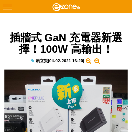
搜尋
插牆式 GaN 充電器新選
Facebook
Instagram
擇！100W 高輸出！
科技焦點
網絡生活
|
賴立賢
|
04-02-2021 16:20
|
遊戲動漫
教學評測
EduTech
IT Times
生成式AI與雲端應用
Enterprise Digital Transformation