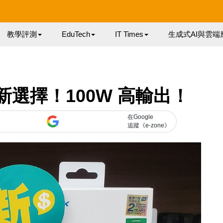
教學評測
EduTech
IT Times
生成式AI與雲端
新選擇！100W 高輸出！
在Google
追蹤《e-zone》