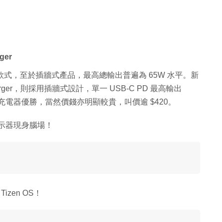
ger
款式，至於插牆式產品，最高總輸出普遍為 65W 水平。新
N Charger，則採用插牆式設計，單一 USB-C PD 最高輸出
類充電器優勝，當然價錢亦明顯較貴，叫價逾 $420。
‧顯示器現身腦場！
zen OS！