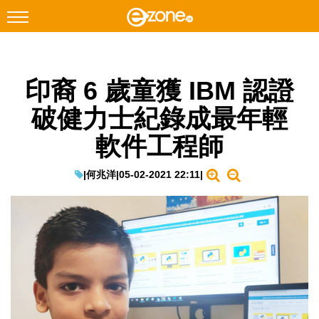
搜尋
印裔 6 歲童獲 IBM 認證
Facebook
Instagram
破健力士紀錄成最年輕
科技焦點
軟件工程師
網絡生活
遊戲動漫
|
何兆洋
|
05-02-2021 22:11
|
教學評測
EduTech
IT Times
生成式AI與雲端應用
Enterprise Digital Transformation