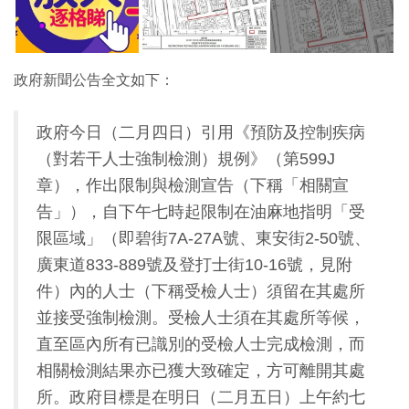
政府新聞公告全文如下：
政府今日（二月四日）引用《預防及控制疾病
（對若干人士強制檢測）規例》（第599J
章），作出限制與檢測宣告（下稱「相關宣
告」），自下午七時起限制在油麻地指明「受
限區域」（即碧街7A-27A號、東安街2-50號、
廣東道833-889號及登打士街10-16號，見附
件）內的人士（下稱受檢人士）須留在其處所
並接受強制檢測。受檢人士須在其處所等候，
直至區內所有已識別的受檢人士完成檢測，而
相關檢測結果亦已獲大致確定，方可離開其處
所。政府目標是在明日（二月五日）上午約七