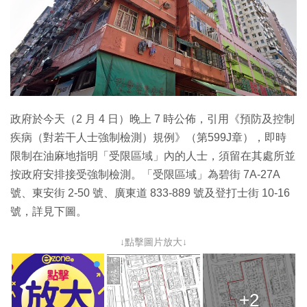
政府於今天（2 月 4 日）晚上 7 時公佈，引用《預防及控制
疾病（對若干人士強制檢測）規例》（第599J章），即時
限制在油麻地指明「受限區域」內的人士，須留在其處所並
按政府安排接受強制檢測。「受限區域」為碧街 7A-27A
號、東安街 2-50 號、廣東道 833-889 號及登打士街 10-16
號，詳見下圖。
↓點擊圖片放大↓
+2