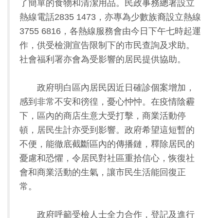
了簡單的食物和清潔用品。民政事務總署設立
熱線電話2835 1473，亦專為少數族裔設立熱線
3755 6816，各熱線服務會由今日下午七時起運
作，供受檢測宣告限制下的市民查詢及求助。
社會福利署亦會為受影響的居民提供協助。
政府明白區內居民因近日確診個案增加，
感到非常不安和徬徨，憂心忡忡。在疫情陰霾
下，區內的商店生意大受打擊，商業活動停
頓，居民生計亦受到影響。政府希望這短暫的
不便，能徹底截斷區內的傳播鏈，釋除居民的
憂慮和恐懼，令居民對社區重拾信心，恢復社
會和商業活動的生氣，讓市民生活能回復正
常。
政府呼籲受檢人士全力合作，登記及進行