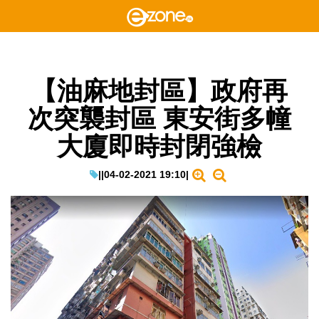
【油麻地封區】政府再
次突襲封區 東安街多幢
大廈即時封閉強檢
|
|
04-02-2021 19:10
|