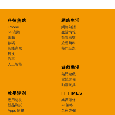
科技焦點
網絡生活
iPhone
網絡熱話
5G流動
生活情報
電腦
筍買着數
數碼
旅遊筍料
智能家居
熱門話題
科技
汽車
人工智能
遊戲動漫
熱門遊戲
電競裝備
動漫玩具
教學評測
IT TIMES
應用秘技
業界頭條
新品測試
AI 策略
Apps 情報
名家專欄