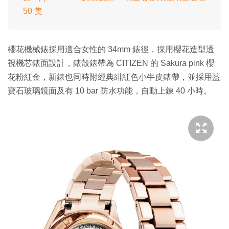
50 隻
櫻花機械錶採用適合女性的 34mm 錶徑，採用櫻花造型透
視機芯錶面設計，錶殼錶帶為 CITIZEN 的 Sakura pink 櫻
花粉紅金，新錶也同時附經典緋紅色小牛皮錶帶，並採用藍
寶石玻璃鏡面及有 10 bar 防水功能，自動上鍊 40 小時。