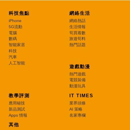
科技焦點
網絡生活
iPhone
網絡熱話
5G流動
生活情報
電腦
筍買着數
數碼
旅遊筍料
智能家居
熱門話題
科技
汽車
人工智能
遊戲動漫
熱門遊戲
電競裝備
動漫玩具
教學評測
IT TIMES
應用秘技
業界頭條
新品測試
AI 策略
Apps 情報
名家專欄
其他