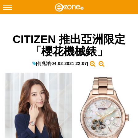
搜尋
CITIZEN 推出亞洲限定
Facebook
Instagram
「櫻花機械錶」
科技焦點
網絡生活
|
何兆洋
|
04-02-2021 22:07
|
遊戲動漫
教學評測
EduTech
IT Times
生成式AI與雲端應用
Enterprise Digital Transformation