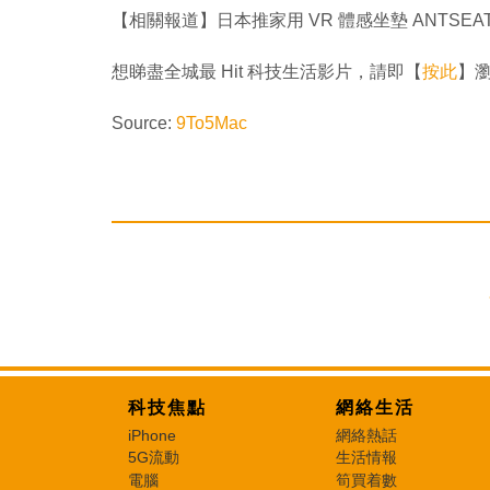
【相關報道】日本推家用 VR 體感坐墊 ANTSEAT
想睇盡全城最 Hit 科技生活影片，請即【
按此
】瀏覽
Source:
9To5Mac
科技焦點
網絡生活
iPhone
網絡熱話
5G流動
生活情報
電腦
筍買着數