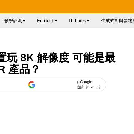
教學評測
EduTech
IT Times
生成式AI與雲端
裝置玩 8K 解像度 可能是最
VR 產品？
在Google
追蹤《e-zone》