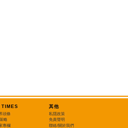
T TIMES
其他
界頭條
私隱政策
 策略
免責聲明
家專欄
聯絡/關於我們