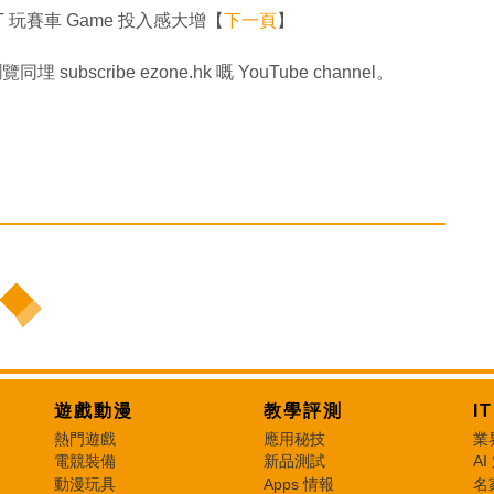
 玩賽車 Game 投入感大增【
下一頁
】
同埋 subscribe ezone.hk 嘅 YouTube channel。
遊戲動漫
教學評測
I
熱門遊戲
應用秘技
業
電競裝備
新品測試
AI
動漫玩具
Apps 情報
名