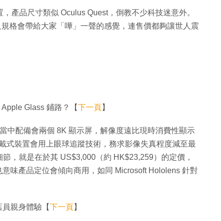
置，產品尺寸類似 Oculus Quest，倒教不少科技迷意外。
，不只規格會帶給大家「嘩」一聲的感覺，連售價都夠讓世人震
pple Glass 鋪路？【
下一頁
】
據指當中配備會兩個 8K 顯示屏，解像度遠比現時消費性顯示
VR 頭戴式裝置會用上眼球追蹤技術，務求影像失真程度減至最
是在於其 US$3,000（約 HK$23,259）的定價，
品定位會傾向商用，如同 Microsoft Hololens 針對
店員親身體驗【
下一頁
】