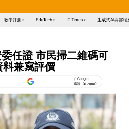
教學評測
EduTech
IT Times
生成式AI與雲端
委任證 市民掃二維碼可
資料兼寫評價
在Google
追蹤《e-zone》