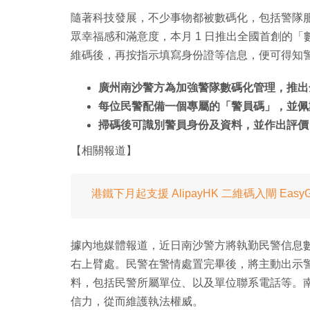
隨著科技發展，不少事物都被數碼化，包括警隊
眾幸福感和滿意度，本月 1 日推出全國首創的
維碼後，再按指示填寫身份證等信息，便可得知
廣州南沙警方為加強警隊數碼化管理，推出
每位民警配備一個專屬的「警員碼」，並佩
掃碼後可識別警員身份及資料，並作出評價
【相關報道】
港鐵下月起支援 AlipayHK 二維碼入閘 Eas
據內地媒體報道，近日南沙警方將執勤民警信息
右上臂處。民警在警情處置完畢後，將主動出示
料，包括民警所屬單位、以及單位聯系電話等。
信力，從而維護執法權威。