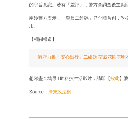
的宗旨意識。若有「差評」，警方會調查後主動
南沙警方表示，「警員二維碼」乃全國首創，對
用。
【相關報道】
港府力推「安心出行」二維碼 荃威花園表明
想睇盡全城最 Hit 科技生活影片，請即【
按此
】瀏覽
Source：
廣東政法網