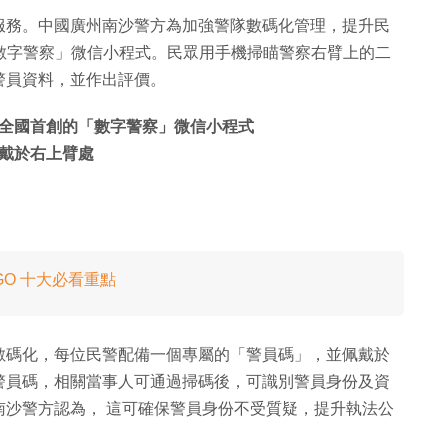
服務。中國廣州南沙警方為加強警隊數碼化管理，提升民
「數字警察」微信小程式。民眾用手機掃瞄警察右臂上的二
警員資料，並作出評價。
全國首創的「數字警察」微信小程式
戴於右上臂處
yGO 十大必看重點
數碼化，每位民警配備一個專屬的「警員碼」，並佩戴於
警員碼，相關當事人可通過掃碼後，可識別警員身份及資
南沙警方認為， 這可確保警員身份不受質疑，提升執法公