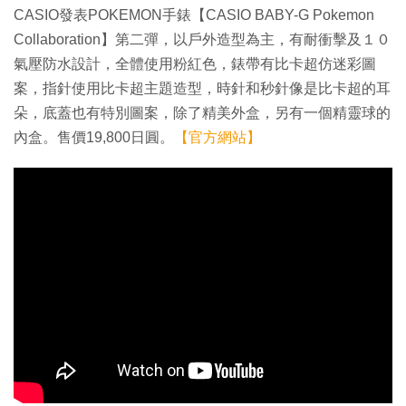
CASIO發表POKEMON手錶【CASIO BABY-G Pokemon
Collaboration】第二彈，以戶外造型為主，有耐衝擊及１０
氣壓防水設計，全體使用粉紅色，錶帶有比卡超仿迷彩圖
案，指針使用比卡超主題造型，時針和秒針像是比卡超的耳
朵，底蓋也有特別圖案，除了精美外盒，另有一個精靈球的
內盒。售價19,800日圓。
【官方網站】