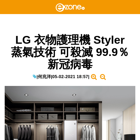
LG 衣物護理機 Styler
蒸氣技術 可殺滅 99.9％
新冠病毒
|
何兆洋
|
05-02-2021 18:57
|