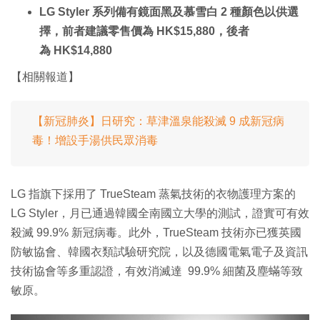
LG Styler 系列備有鏡面黑及慕雪白 2 種顏色以供選
擇，前者建議零售價為 HK$15,880，後者
為 HK$14,880
【相關報道】
【新冠肺炎】日研究：草津溫泉能殺滅 9 成新冠病
毒！增設手湯供民眾消毒
LG 指旗下採用了 TrueSteam 蒸氣技術的衣物護理方案的
LG Styler，月已通過韓國全南國立大學的測試，證實可有效
殺滅 99.9% 新冠病毒。此外，TrueSteam 技術亦已獲英國
防敏協會、韓國衣類試驗研究院，以及德國電氣電子及資訊
技術協會等多重認證，有效消滅達 99.9% 細菌及塵蟎等致
敏原。