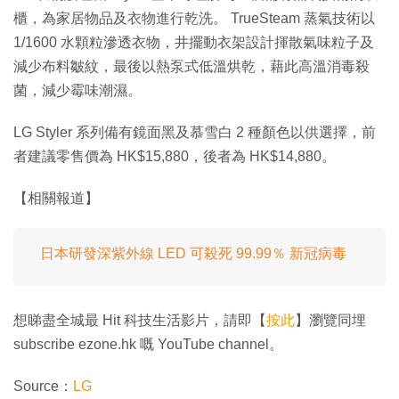
櫃，為家居物品及衣物進行乾洗。 TrueSteam 蒸氣技術以
1/1600 水顆粒滲透衣物，井擺動衣架設計揮散氣味粒子及
減少布料皺紋，最後以熱泵式低溫烘乾，藉此高溫消毒殺
菌，減少霉味潮濕。
LG Styler 系列備有鏡面黑及慕雪白 2 種顏色以供選擇，前
者建議零售價為 HK$15,880，後者為 HK$14,880。
【相關報道】
日本研發深紫外線 LED 可殺死 99.99％ 新冠病毒
想睇盡全城最 Hit 科技生活影片，請即【
按此
】瀏覽同埋
subscribe ezone.hk 嘅 YouTube channel。
Source：
LG