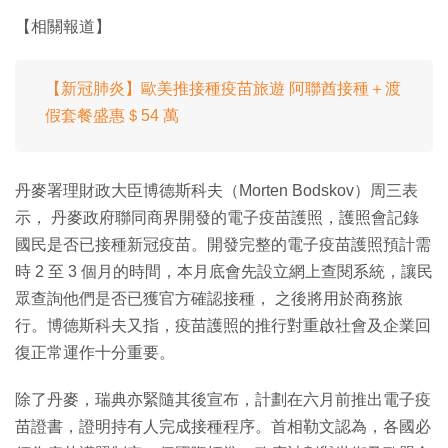
【相關報道】
【新冠肺炎】歐美推接種疫苗旅遊 阿聯酋接種＋渡
假套餐盛惠＄54 萬
丹麥署理財政大臣博德斯科夫（Morten Bodskov）周三表
示， 丹麥政府聯同商界開發的電子疫苗護照，護照會記錄
國民是否已接種新冠疫苗。開發完整的電子疫苗護照預計需
時 2 至 3 個月的時間，本月底會先設立網上查閱系統，讓民
眾查詢他們是否已獲官方確認接種， 之後將用於商務旅
行。博德斯科夫又指，疫苗護照的推行對重啟社會及企業回
復正常運作十分重要。
除了丹麥，瑞典亦緊隨其後宣布，計劃在六月前推出電子疫
苗證書，證明持有人完成接種程序。首相勒文認為，各國必