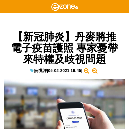
【新冠肺炎】丹麥將推
電子疫苗護照 專家憂帶
來特權及歧視問題
|
何兆洋
|
05-02-2021 19:45
|