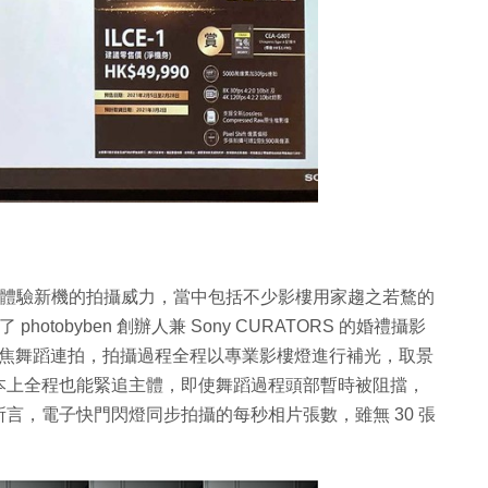
媒體體驗新機的拍攝威力，當中包括不少影樓用家趨之若鶩的
otobyben 創辦人兼 Sony CURATORS 的婚禮攝影
高速追焦舞蹈連拍，拍攝過程全程以專業影樓燈進行補光，取景
本上全程也能緊追主體，即使舞蹈過程頭部暫時被阻擋，
言，電子快門閃燈同步拍攝的每秒相片張數，雖無 30 張