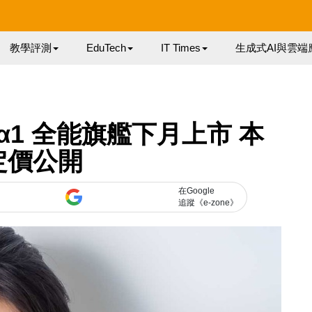
教學評測
EduTech
IT Times
生成式AI與雲端
α1 全能旗艦下月上市 本
定價公開
在Google
追蹤《e-zone》