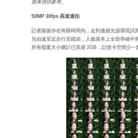
效果僅供參考。
50MP 30fps 高速連拍
記者隨後亦在有限時間內，走到連續光源環境試用了真正
兒由遠至近步行至鏡頭，人臉基本上全部準確中焦。以
所有檔案大小總計已高達 2GB，記憶卡空間少一