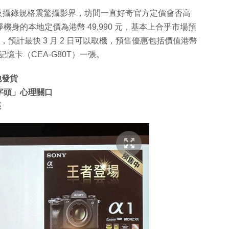
連拍及攝錄規格震驚攝影界，坊間一直好奇官方定價會否高
1 淨機身的本地定價為港幣 49,990 元，基本上合乎市場預
，預計最快 3 月 2 日可以取機，預售優惠包括價值港幣
B 高速記憶卡（CEA-G80T）一張。
地發貨
五字頭」心理關口
張