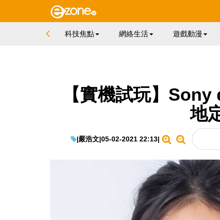
科技焦點
網絡生活
遊戲動漫
【實機試玩】Sony 
地
|
嚴浩文
|
05-02-2021 22:13
|