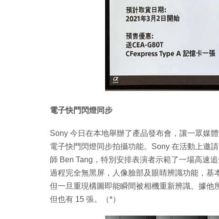
電子快門閃燈同步
Sony 今日在本地舉辦了產品發布會，讓一眾
電子快門閃燈同步拍攝功能。Sony 在活動上邀請了 ph
師 Ben Tang，特別安排表演者示範了一場
過程完全無黑屏，人像臉部及眼睛辨識功能，基
但一旦重現構圖即能瞬間被相機重新辨識。據他所
但也有 15 張。（*）