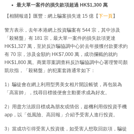
最大單一案件的損失款項超過 HK$1,300 萬
【相關報道】匯豐：網上騙案損失達 15 億【
下一頁
】
警方表示，去年本港網上投資騙案有 544 宗，其中涉及
「殺豬盤」有 181 宗，最大單一案件的損失款項更達
HK$1,327 萬，至於反詐騙協調中心於去年接獲付款要求約
有 70 宗，涉及金額約 HK$7,000 萬，成功攔截的就約
HK$1,800 萬。商業罪案調查科反詐騙協調中心署理警司顏
凱欣指，「殺豬盤」的犯案套路通常如下：
1）騙徒會在網上利用型男美女相片開設帳號，再包裝為
「高富帥」，找尋目標後便會主動要求成為好友。
2）用盡方法跟目標成為朋友或情侶，趁機利用假投資手機
app，以「低風險、高回報」介紹予受害人進行投資。
3）當成功引得受害人投資後，如受害人想取回款項，騙徒