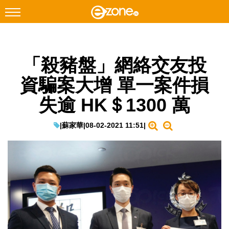
搜尋
「殺豬盤」網絡交友投
Facebook
Instagram
資騙案大增 單一案件損
科技焦點
失逾 HK＄1300 萬
網絡生活
遊戲動漫
|
蘇家華
|
08-02-2021 11:51
|
教學評測
EduTech
IT Times
生成式AI與雲端應用
Enterprise Digital Transformation