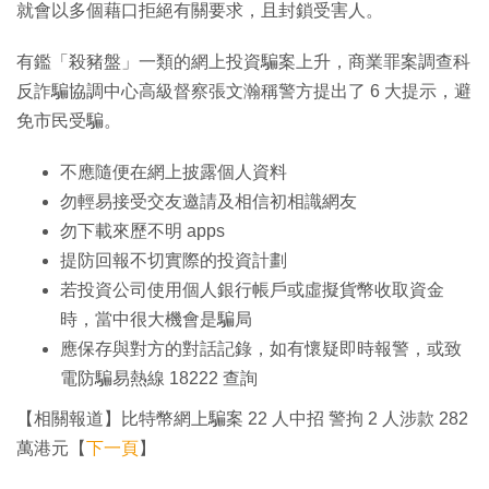
就會以多個藉口拒絕有關要求，且封鎖受害人。
有鑑「殺豬盤」一類的網上投資騙案上升，商業罪案調查科
反詐騙協調中心高級督察張文瀚稱警方提出了 6 大提示，避
免市民受騙。
不應隨便在網上披露個人資料
勿輕易接受交友邀請及相信初相識網友
勿下載來歷不明 apps
提防回報不切實際的投資計劃
若投資公司使用個人銀行帳戶或虛擬貨幣收取資金
時，當中很大機會是騙局
應保存與對方的對話記錄，如有懷疑即時報警，或致
電防騙易熱線 18222 查詢
【相關報道】比特幣網上騙案 22 人中招 警拘 2 人涉款 282
萬港元【
下一頁
】