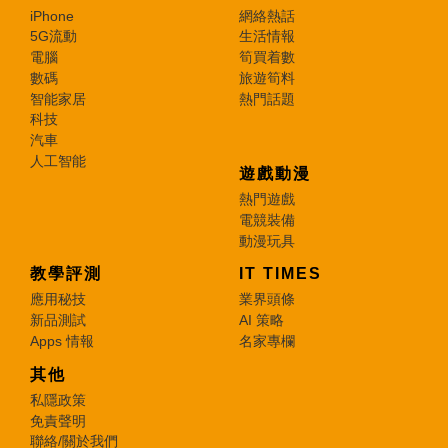
iPhone
網絡熱話
5G流動
生活情報
電腦
筍買着數
數碼
旅遊筍料
智能家居
熱門話題
科技
汽車
人工智能
遊戲動漫
熱門遊戲
電競裝備
動漫玩具
教學評測
IT TIMES
應用秘技
業界頭條
新品測試
AI 策略
Apps 情報
名家專欄
其他
私隱政策
免責聲明
聯絡/關於我們