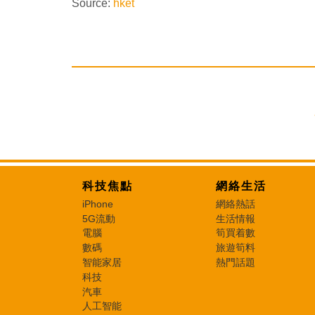
Source:
hket
科技焦點
網絡生活
iPhone
網絡熱話
5G流動
生活情報
電腦
筍買着數
數碼
旅遊筍料
智能家居
熱門話題
科技
汽車
人工智能