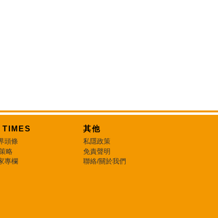
T TIMES
其他
界頭條
私隱政策
 策略
免責聲明
家專欄
聯絡/關於我們