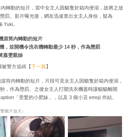
筒內轉動的短片，當中女主人因貓隻於箱內便溺，故將之放
作為懲罰。影片曝光後，網友迅速查出女主人身份，疑為
Yuki。
衣機滾筒內轉動的短片
，並開機令洗衣機轉動最少 14 秒，作為懲罰
軍黃嘉雯親姊
婦被警方追緝【
下一頁
】
機滾筒內轉動的短片，片段可見女主人因貓隻於箱內便溺，
4 秒，作為懲罰。之後女主人打開洗衣機蓋時讓貓貓離開
ion「受驚的小肥妹」，以及 3 個小丑 emoji 作結。
點擊圖片放大↓