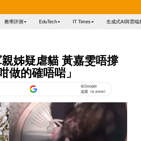
教學評測
EduTech
IT Times
生成式AI與雲端
親姊疑虐貓 黃嘉雯唔撐
咁做的確唔啱」
在Google
追蹤《e-zone》