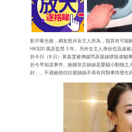
影片曝光後，網友怒斥女主人所為，指其有可能
HK$20 萬及監禁 3 年。另外女主人身份也迅速被
於今日（8 日）黃嘉雯被傳媒問及親姊懷疑虐貓事
於今早知道事件。她雖坦言姊姊是愛錫小動物之
好」，不過她相信往後姊姊不再有同類事情發生