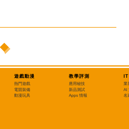
遊戲動漫
教學評測
I
熱門遊戲
應用秘技
業
電競裝備
新品測試
AI
動漫玩具
Apps 情報
名