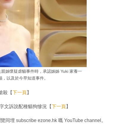
親姊懷疑虐貓事件時，承認姊姊 Yuki 家養一
貓，以及於今早知道事件。
槍殺【
下一頁
】
千字文訴說配種貓狗慘況【
下一頁
】
同埋 subscribe ezone.hk 嘅 YouTube channel。