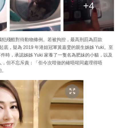
+4
觸犯殘酷對待動物條例。若被拘控，最高刑罰為罰款
起底，疑為 2019 年港姐冠軍黃嘉雯的親生姊姊 Yuki。至
件時，承認姊姊 Yuki 家養了一隻名為肥妹的小貓，以及
人，但不忘斥責：「佢今次咁做的確唔啱同處理得唔
的。