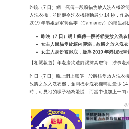
昨晚（7 日）網上瘋傳一段將貓隻放入洗衣機滾
入洗衣機，並開機令洗衣機轉動最少 14 秒，
2019 年港姐冠軍黃嘉雯（Carmaney）的親生姊姊 
昨晚（7 日）網上瘋傳一段將貓隻放入洗
女主人因貓隻於箱內便溺，故將之放入洗衣機
女主人身份被起底，疑為 2019 年港姐冠
【相關報道】年老唐狗遭腳踢抹糞虐待！涉事老
昨日（7 日）晚上網上瘋傳一段將貓隻放入洗衣
故將之放入洗衣機，並開機令洗衣機轉動最少 1
時，可見牠的樣子極為驚慌，而當中也加上一句 capt
↓