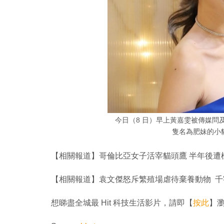
今日（8 日）早上黃嘉雯被傳媒問及
隻名為肥妹的小
【相關報道】哥倫比亞女子活宰貓頭鷹 半年後遭
【相關報道】袁文傑怒斥繁殖場虐待棄養動物 
想睇盡全城最 Hit 科技生活影片，請即【
按此
】瀏覽