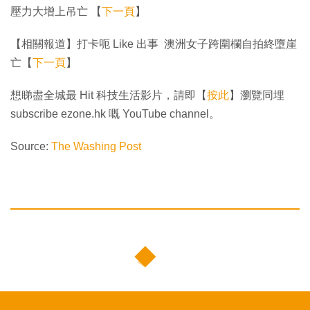
壓力大增上吊亡 【
下一頁
】
【相關報道】打卡呃 Like 出事 澳洲女子跨圍欄自拍終墮崖
亡【
下一頁
】
想睇盡全城最 Hit 科技生活影片，請即【
按此
】瀏覽同埋
subscribe ezone.hk 嘅 YouTube channel。
Source:
The Washing Post