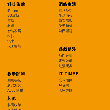
科技焦點
網絡生活
iPhone
網絡熱話
5G流動
生活情報
電腦
筍買着數
數碼
旅遊筍料
智能家居
熱門話題
科技
汽車
人工智能
遊戲動漫
熱門遊戲
電競裝備
動漫玩具
教學評測
IT TIMES
應用秘技
業界頭條
新品測試
AI 策略
Apps 情報
名家專欄
其他
私隱政策
免責聲明