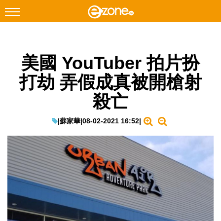
搜尋
美國 YouTuber 拍片扮
Facebook
Instagram
打劫 弄假成真被開槍射
科技焦點
殺亡
網絡生活
遊戲動漫
|
蘇家華
|
08-02-2021 16:52
|
教學評測
EduTech
IT Times
生成式AI與雲端應用
Enterprise Digital Transformation