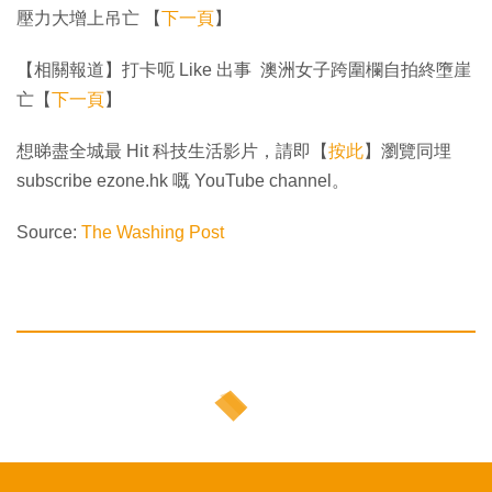
壓力大增上吊亡 【
下一頁
】
【相關報道】打卡呃 Like 出事 澳洲女子跨圍欄自拍終墮崖
亡【
下一頁
】
想睇盡全城最 Hit 科技生活影片，請即【
按此
】瀏覽同埋
subscribe ezone.hk 嘅 YouTube channel。
Source:
The Washing Post