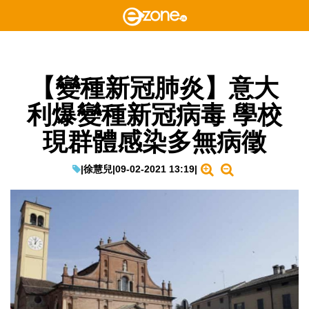
【變種新冠肺炎】意大
利爆變種新冠病毒 學校
現群體感染多無病徵
|
徐慧兒
|
09-02-2021 13:19
|