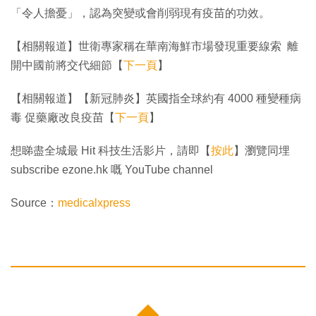
「令人擔憂」，認為突變或會削弱現有疫苗的功效。
【相關報道】世衛專家稱在華南海鮮市場發現重要線索 離
開中國前將交代細節【
下一頁
】
【相關報道】【新冠肺炎】英國指全球約有 4000 種變種病
毒 促藥廠改良疫苗【
下一頁
】
想睇盡全城最 Hit 科技生活影片，請即【
按此
】瀏覽同埋
subscribe ezone.hk 嘅 YouTube channel
Source：
medicalxpress