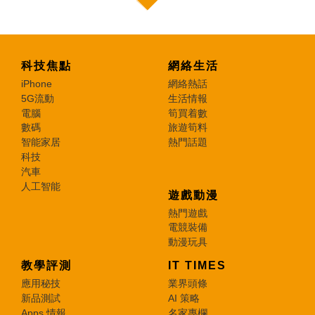
科技焦點
網絡生活
iPhone
網絡熱話
5G流動
生活情報
電腦
筍買着數
數碼
旅遊筍料
智能家居
熱門話題
科技
汽車
人工智能
遊戲動漫
熱門遊戲
電競裝備
動漫玩具
教學評測
IT TIMES
應用秘技
業界頭條
新品測試
AI 策略
Apps 情報
名家專欄