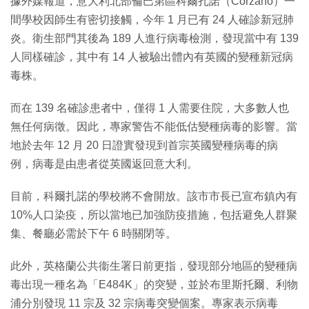
據外媒報道，意大利北部倫巴第區科爾扎諾（Corzano）一
間學校因師生有密切接觸，今年 1 月已有 24 人確診新冠肺
炎。衛生部門其後為 189 人進行病毒檢測，發現當中有 139
人同樣確診，其中有 14 人被驗出體內有英國的變種新冠病
毒株。
而在 139 名確診患者中，僅得 1 人需要住院，大多數人也
無任何病徵。因此，專家警告不能低估變種病毒的影響。當
地於去年 12 月 20 日證實發現到首宗英國變種病毒的病
例，病毒是由患者從英國返回意大利。
目前，科爾扎諾的學校將不會開放。該市市長已宣布鎮內有
10%人口染疫，所以當地已加強防疫措施，包括避免人群聚
集、餐廳必需於下午 6 時關閉等。
此外，英格蘭公共衞生署日前更指，發現部分地區的變種病
毒出現一種名為「E484K」的突變，並於布里斯托爾、利物
浦分別發現 11 宗及 32 宗病毒突變個案。專家表示病毒