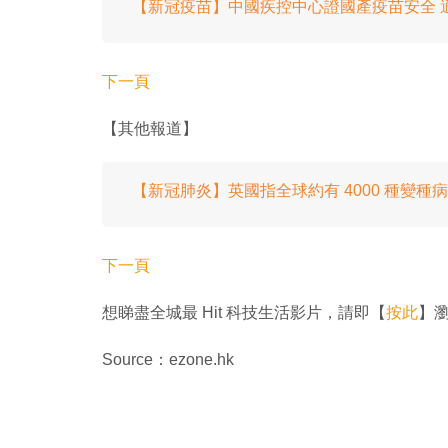
【新冠疫苗】中國疾控中心證國產疫苗安全 
下一頁
【其他報道】
【新冠肺炎】英國指全球約有 4000 種變種
下一頁
想睇盡全城最 Hit 科技生活影片，請即【
按此
】瀏覽
Source：ezone.hk