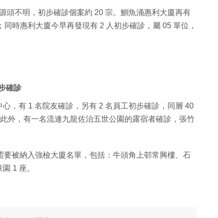
 宗源頭不明，初步確診個案約 20 宗。鰂魚涌惠利大廈再有
 單位；同時惠利大廈今早再發現有 2 人初步確診，屬 05 單位，
初步確診
有 1 名院友確診，另有 2 名員工初步確診，同層 40
離。此外，有一名流連九龍佐治五世公園的露宿者確診，張竹
，而需要被納入強檢大廈名單，包括：牛頭角上邨常興樓、石
 1 座。