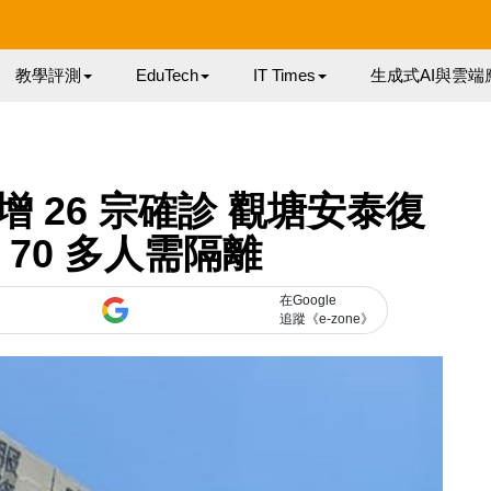
教學評測
EduTech
IT Times
生成式AI與雲端
 26 宗確診 觀塘安泰復
70 多人需隔離
在Google
追蹤《e-zone》