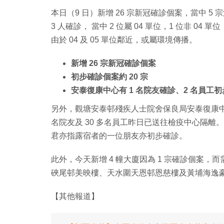
本日（9 日）新增 26 宗新冠確診個案，當中 5
3 人確診， 當中 2 位屬 04 單位，1 位非 04
由於 04 及 05 單位鄰近，或屬環境傳播。
新增 26 宗新冠確診個案
初步確診個案約 20 宗
安泰復康中心有 1 名院友確診、2 名員工
另外，觀塘安泰邨殘疾人士院舍保良局安泰復康中心，
名院友及 30 多名員工昨日已送往檢疫中心隔
君亦指露宿者的一位朋友亦初步確診。
此外，今天新增 4 幢大廈因為 1 宗確診個案
硤尾邨美映樓、天水圍天恩邨恩慈樓及黃埔海逸豪園
【其他報道】