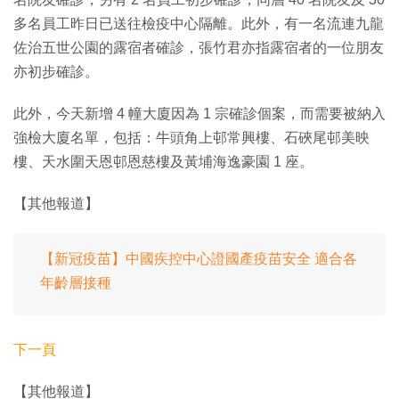
多名員工昨日已送往檢疫中心隔離。此外，有一名流連九龍
佐治五世公園的露宿者確診，張竹君亦指露宿者的一位朋友
亦初步確診。
此外，今天新增 4 幢大廈因為 1 宗確診個案，而需要被納入
強檢大廈名單，包括：牛頭角上邨常興樓、石硤尾邨美映
樓、天水圍天恩邨恩慈樓及黃埔海逸豪園 1 座。
【其他報道】
【新冠疫苗】中國疾控中心證國產疫苗安全 適合各
年齡層接種
下一頁
【其他報道】