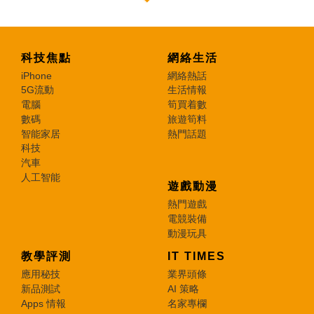
科技焦點
網絡生活
iPhone
網絡熱話
5G流動
生活情報
電腦
筍買着數
數碼
旅遊筍料
智能家居
熱門話題
科技
汽車
人工智能
遊戲動漫
熱門遊戲
電競裝備
動漫玩具
教學評測
IT TIMES
應用秘技
業界頭條
新品測試
AI 策略
Apps 情報
名家專欄