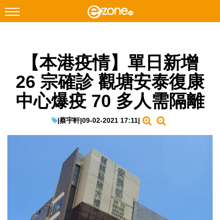
搜尋
【本港疫情】單日新增
Facebook
Instagram
26 宗確診 觀塘安泰復康
科技焦點
中心爆疫 70 多人需隔離
網絡生活
遊戲動漫
|
蔡宇軒
|
09-02-2021 17:11
|
教學評測
EduTech
IT Times
生成式AI與雲端應用
Enterprise Digital Transformation