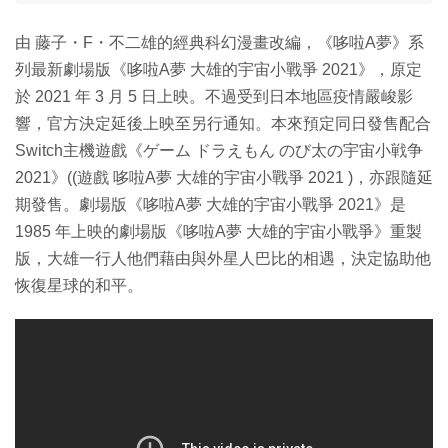
由 藤子・F・不二雄的經典科幻漫畫改編，《哆啦A夢》系
列最新劇場版《哆啦A夢 大雄的宇宙小戰爭 2021》，原定
於 2021 年 3 月 5 日上映。不過受到日本地區疫情嚴峻影
響，官方決定延後上映至另行通知。本來預定同日發售配合
Switch主機遊戲《ゲーム ドラえもん のび太の宇宙小戦争
2021》((遊戲 哆啦A夢 大雄的宇宙小戰爭 2021 )，亦跟隨延
期發售。劇場版《哆啦A夢 大雄的宇宙小戰爭 2021》是
1985 年上映的劇場版《哆啦A夢 大雄的宇宙小戰爭》重製
版，大雄一行人他們藉由與外星人巴比的相遇，決定協助他
恢復星球的和平。