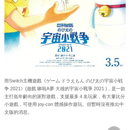
而Switch主機遊戲《ゲーム ドラえもん のび太の宇宙小戦
争 2021》(遊戲 哆啦A夢 大雄的宇宙小戰爭 2021 )，是一款
主打低年齡向的派對遊戲，支援最多４名玩家，有大量比分
小遊戲，可使用 joy-con 體感操作遊玩。但暫時沒有推出中
文版的消息。