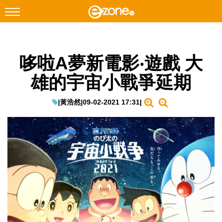
搜尋
哆啦A夢新電影‧遊戲 大
Facebook
Instagram
雄的宇宙小戰爭延期
科技焦點
網絡生活
|
黃浩然
|
09-02-2021 17:31
|
遊戲動漫
教學評測
EduTech
IT Times
生成式AI與雲端應用
Enterprise Digital Transformation