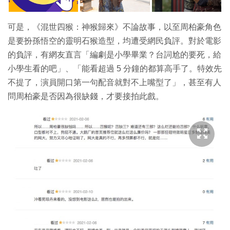
可是，《混世四猴：神猴歸來》不論故事，以至周柏豪角色
是要扮孫悟空的靈明石猴造型，均遭受網民負評。對於電影
的負評，有網友直言「編劇是小學畢業？台詞尬的要死，給
小學生看的吧」、「能看超過 5 分鐘的都算高手了。特效先
不提了，演員開口第一句配音就對不上嘴型了」，甚至有人
問周柏豪是否因為很缺錢，才要接拍此戲。