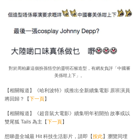
對於周柏豪這個扮孫悟空的靈明石猴造型，有網友負評「中國審
美係咁上下」。
【相關報道】《哈利波特》或推出全新續集電影 原班演員
將回歸？【
下一頁
】
【相關報道】《超音鼠大電影》續集明年初開拍 故事或以
雙尾狐 Tails 為主【
下一頁
】
想睇盡全城最 Hit 科技生活影片，請即【
按此
】瀏覽同埋