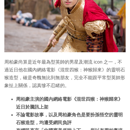
特集
周柏豪尚算是近年最為型英帥的男星及潮流 icon 之一，不
過近日他在國內網絡電影《混世四猴：神猴歸來》的靈明石
猴造型，確是奇醜無比到無朋友，完全不能跟平常型英帥形
象扯上關係，認真慘不忍睹的。
周柏豪主演的國內網絡電影《混世四猴：神猴歸來》
近日於騰訊上架
不論電影故事，以及周柏豪角色是要扮孫悟空的靈明
石猴造型，均遭受網民負評