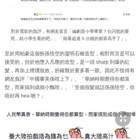
對於電影的負評，有網友直言「編劇是小學畢業？台詞尬的要
死，給小學生看的吧」、「能看超過 5 分鐘的都算高手了」。
至於周柏豪這個扮孫悟空的靈明石猴造型，相對而言是可以
接受的，但於他墮入凡塵的造型，是一頭 sharp 到爆的紅
髮，再加上煙燻妝效，的確難於要多看一眼。因此不怪得有
網友負評「中國審美係咁上下」、「華納時期覺得佢都算
型，而家搞到成個小醜咁」、「笠個假髮就話係孫悟空，你
唔好再 hea 啲？」