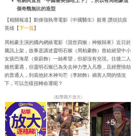
有網民直言「中國審美係咁上下」，所以有周柏豪這
個奇醜無比的造型
【相關報道】劉偉強執導電影《中國醫生》殺青 讚頌抗疫
英雄【
下一頁
】
周柏豪主演的國內網絡電影《混世四猴：神猴歸來》近日於
騰訊上架，故事是講述靈明石猴（周柏豪飾）曾給絕望中小
女孩巴海星（柴蔚飾）一絲希望，但卻沒有兌現。往後二人
雖然重遇，但靈明石猴已為失去神力墮入凡塵，且經歷情劫
的普通人，到底他於木神句芒（李帥飾）禍害人間的情況
下，可以怎樣扭轉命運呢？
↓點擊圖片放大↓
+5