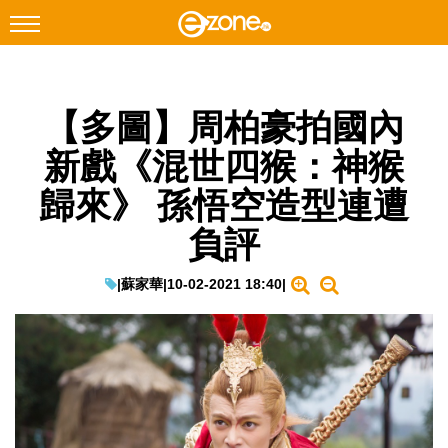
搜尋
【多圖】周柏豪拍國內
Facebook
Instagram
新戲《混世四猴：神猴
科技焦點
歸來》 孫悟空造型連遭
網絡生活
負評
遊戲動漫
教學評測
|
蘇家華
|
10-02-2021 18:40
|
EduTech
IT Times
生成式AI與雲端應用
Enterprise Digital Transformation