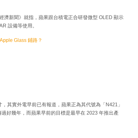
濟新聞》就指，蘋果跟台積電正合研發微型 OLED 顯示
AR 設備等使用。
pple Glass 鋪路？
寸，其實外電早前已有報道，蘋果正為其代號為「N421」
過好幾年，而蘋果早前的目標是最早在 2023 年推出產