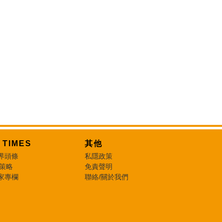
T TIMES
其他
界頭條
私隱政策
 策略
免責聲明
家專欄
聯絡/關於我們