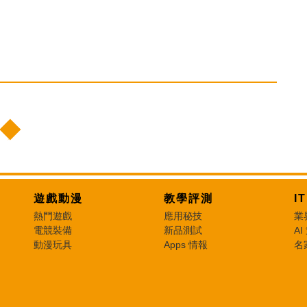
遊戲動漫
教學評測
I
熱門遊戲
應用秘技
業
電競裝備
新品測試
AI
動漫玩具
Apps 情報
名