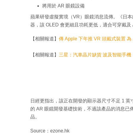
將用於 AR 眼鏡設備
蘋果研發虛擬實境（VR）眼鏡消息流傳。《日本經
器，該 OLED 會更細且功耗更低，適合可穿戴及 
【相關報道】
傳 Apple 下年推 VR 頭戴式裝置 為 A
【相關報道】
三星：汽車晶片缺貨 波及智能手機
日經更指出，該正在開發的顯示器尺寸不足 1 英
的 AR 眼鏡開發基礎技術，不過該產品的消息已傳
品。
Source：ezone.hk