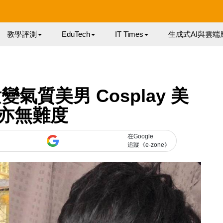
教學評測
EduTech
IT Times
生成式AI與雲端
質美男 Cosplay 美
亦無難度
在Google
追蹤《e-zone》