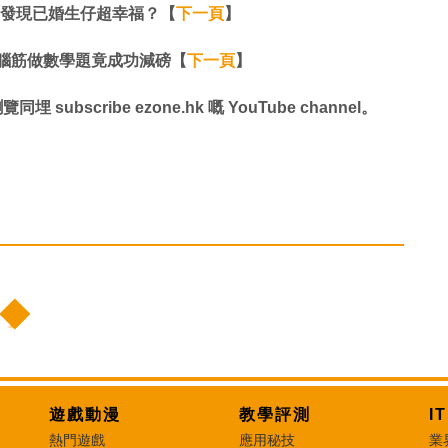
！發現已婚生仔超幸福？【
下一頁
】
動腦筋做數學題竟成功減磅【
下一頁
】
同埋 subscribe ezone.hk 嘅 YouTube channel。
遊戲動漫
教學評測
I
熱門遊戲
應用秘技
業