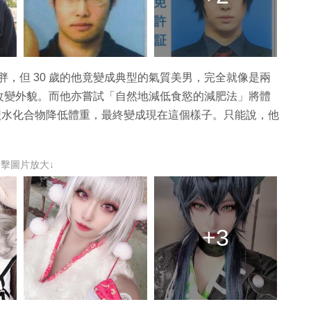
胖，但 30 歲的他竟變成典型的氣質美男，完全就像是兩
術改變外貌。而他亦嘗試「自然地減低食慾的減肥法」將體
限制碳水化合物降低體重，最終變成現在這個樣子。只能說，他
點擊圖片放大↓
+3