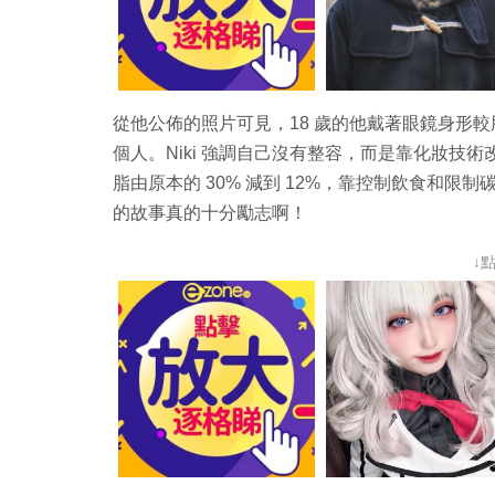
從他公佈的照片可見，18 歲的他戴著眼鏡身形較
個人。Niki 強調自己沒有整容，而是靠化妝技
脂由原本的 30% 減到 12%，靠控制飲食和
的故事真的十分勵志啊！
↓