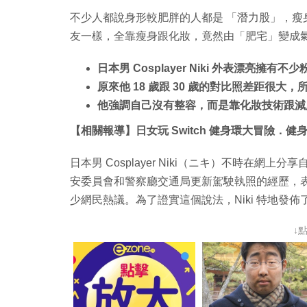
不少人都說身形較肥胖的人都是 「潛力股」，
友一樣，全靠瘦身跟化妝，竟然由「肥宅」變成
日本男 Cosplayer Niki 外表漂亮擁有不少
原來他 18 歲跟 30 歲的對比照差距很大
他強調自己沒有整容，而是靠化妝技術跟減
【相關報導】日女玩 Switch 健身環大冒險．健身拳
日本男 Cosplayer Niki（ニキ）不時在
安委員會和警察廳交通局更新駕駛執照的經歷，
少網民熱議。為了證實這個說法，Niki 特地發佈了
↓