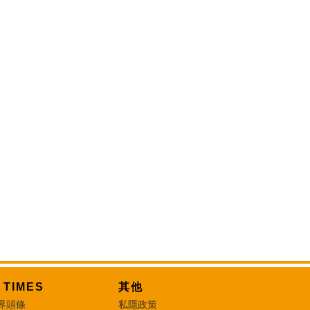
T TIMES
其他
界頭條
私隱政策