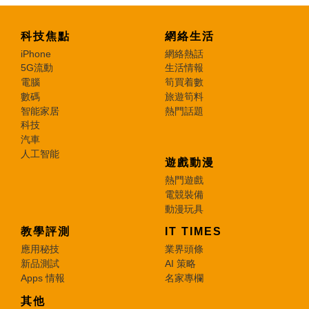
科技焦點
網絡生活
iPhone
網絡熱話
5G流動
生活情報
電腦
筍買着數
數碼
旅遊筍料
智能家居
熱門話題
科技
汽車
人工智能
遊戲動漫
熱門遊戲
電競裝備
動漫玩具
教學評測
IT TIMES
應用秘技
業界頭條
新品測試
AI 策略
Apps 情報
名家專欄
其他