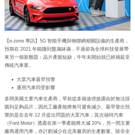
【e-zone 專訊】5G 智能手機與物聯網相關設備的生產商，
預期在 2021 年能賺到盤滿缽滿，不過卻為全球科技發展帶
來另一個新難題：晶片產能短缺，牛年未開始就已經禍延至
傳統汽車業。
大眾汽車最早預警
通用汽車同受影響
多間美國主要汽車生產商，早前從多個途徑披露由於無法採
購到足夠晶片，因此工廠產能將無可避免減少。最早發出預
警的是在去年 12 月提出問題的大眾汽車，其次福特汽車
（Ford Motor）透露在第一季產能將大減 20%，另一間主要
廠商通用汽車，亦計劃減少在北美廠房的生產數量。除非全