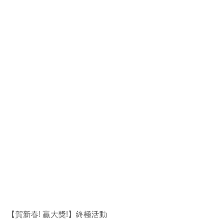
【賀新春! 贏大獎!】終極活動