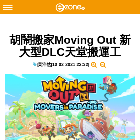
搜尋
胡鬧搬家Moving Out 新
Facebook
Instagram
大型DLC天堂搬運工
科技焦點
網絡生活
|
黃浩然
|
10-02-2021 22:32
|
遊戲動漫
教學評測
EduTech
IT Times
生成式AI與雲端應用
Enterprise Digital Transformation