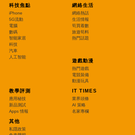
科技焦點
網絡生活
iPhone
網絡熱話
5G流動
生活情報
電腦
筍買着數
數碼
旅遊筍料
智能家居
熱門話題
科技
汽車
人工智能
遊戲動漫
熱門遊戲
電競裝備
動漫玩具
教學評測
IT TIMES
應用秘技
業界頭條
新品測試
AI 策略
Apps 情報
名家專欄
其他
私隱政策