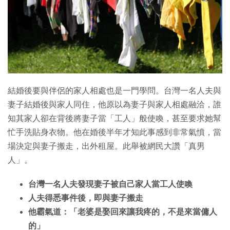
結婚後要與伴侶的家人相處也是一門學問。台灣一名人夫與
妻子結婚後與家人同住，他原以為妻子與家人相處融洽，誰
知其家人卻在背後將妻子當「工人」般使喚，甚至要求她幫
忙手洗貼身衣物。他在婚後半年才知此事感到非常氣憤，當
場決定與妻子搬走，出外租屋。此舉被網民大讚「真男
人」。
台灣一名人夫發現妻子被自己家人當工人使喚
人夫得悉事件後，即與妻子搬走
他霸氣道：「老婆是娶回來讓我疼的，不是來當傭人
的」