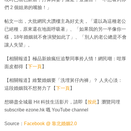
們 2 個姐弟的嘴臉！」
帖文一出，大批網民大讚樓主為好丈夫，「還以為這種老公
已絕種，原來還在地面呼吸著」、「如果我的另一半像你一
樣，18年婚姻就不會演變如此了」、「別人的老公總是不會
讓人失望」。
【相關報道】極品新娘瘋狂追擊同事拎人情！網民嘲：咁厚
面皮都得【
下一頁
】
【相關報道】維繫婚姻要「洗埋舅仔內褲」？ 人夫心淡：
這段婚姻我不想努力了【
下一頁
】
想睇盡全城最 Hit 科技生活影片，請即【
按此
】瀏覽同埋
subscribe ezone.hk 嘅 YouTube channel
Source：
Facebook @ 靠北婚姻2.0