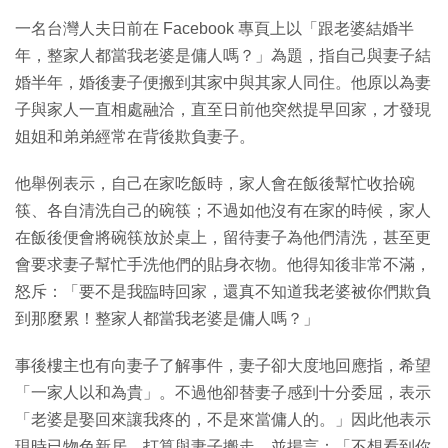
一名台灣人夫日前在 Facebook 專頁上以「跟老婆結婚半
年，整家人都當我老婆是傭人嗎？」為題，指自己與妻子結
婚半年，婚後妻子便搬到其家中與其家人同住。他原以為妻
子與家人一直相處融洽，直至日前他突然提早回家，才發現
姐姐和弟弟經常在背後欺負妻子。
他舉例表示，自己在家吃飯時，家人會在飯後幫忙收拾碗
筷、各自清洗自己的碗筷；不過如他沒有在家的時候，家人
在飯後便會將碗筷放於桌上，留待妻子為他們清洗，甚至更
會要求妻子幫忙手洗他們的貼身衣物。他得知後非常不滿，
怒斥：「要不是我臨時回家，還真不知道我老婆被你們欺負
到那麼累！整家人都當我老婆是傭人嗎？」
事後樓主也有向妻子了解事件，妻子卻大度地回應指，希望
「一家人以和為貴」。不過他卻替妻子感到十分委屈，表示
「老婆是娶回來讓我疼的，不是來當傭人的。」因此他表示
現時已物色新居，打算與妻子搬走，並揚言：「不想看到你