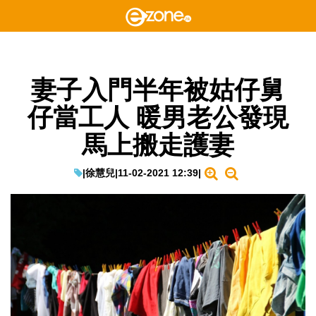
妻子入門半年被姑仔舅
仔當工人 暖男老公發現
馬上搬走護妻
|
徐慧兒
|
11-02-2021 12:39
|