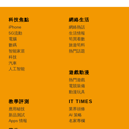
科技焦點
網絡生活
iPhone
網絡熱話
5G流動
生活情報
電腦
筍買着數
數碼
旅遊筍料
智能家居
熱門話題
科技
汽車
人工智能
遊戲動漫
熱門遊戲
電競裝備
動漫玩具
教學評測
IT TIMES
應用秘技
業界頭條
新品測試
AI 策略
Apps 情報
名家專欄