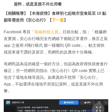
資料，或是直接不外出用餐
【相關報導】【本港疫情】食肆初七起晚市堂食延至 10 點
顧客需使用《安心出行》【
下一頁
】
Facebook 專頁「
前線科技人員
」日前出帖，指：「根據網
友實測，安心出行喺完全冇網絡下都能正常運作，換言之裝
app 之後用 #飛行模式 都一樣嘟到 QR code」。帖文很快
就迎來過千讚好及留言，而網民的反應亦十分兩極。
有網民認為這的確是一個好方法，但認為政府很快就會進行
修正；另一些網民則指出《安心出行》QR code 實際上已
包含了場地名稱等資訊。如果真的不想用「安心出行」
App，不如選擇在場地手寫登記資料，或是直接不外出用
餐。