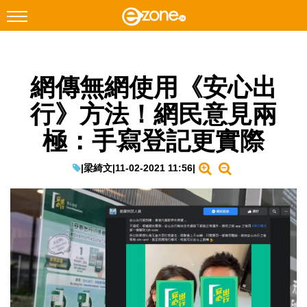
搜尋
網傳無網使用《安心出
Facebook
Instagram
行》方法！網民意見兩
科技焦點
極：手寫登記更實際
網絡生活
遊戲動漫
|
梁綺文
|
11-02-2021 11:56
|
教學評測
EduTech
IT Times
生成式AI與雲端應用
Enterprise Digital Transformation