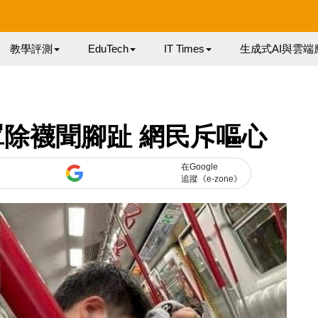
教學評測
EduTech
IT Times
生成式AI與雲端
除襪聞腳趾 網民斥嘔心
在Google
追蹤《e-zone》