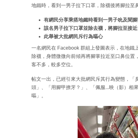
地鐵時，看到一男子拉下口罩，除襪後將腳拉至
有網民分享乘搭地鐵時看到一男子吮及聞腳
該名男子拉下口罩並除去襪，將腳拉至接近
此舉被大批網民斥行為嘔心
一名網民在 Facebook 群組上發圖表示，在
除襪，身體微微向前傾再將腳掌拉近至口鼻位置
客不多，較多空位。
帖文一出，已經引來大批網民斥其行為變態，「
頭」、「用腳甲撩牙？」、「佩服...映（影）相
嘔」。