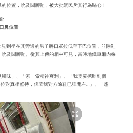
鼻的位置，吮及聞腳趾，被大批網民斥其行為嘔心！
趾
口鼻位置
地鐵上見到坐在其旁邊的男子將口罩拉低至下巴位置，並除鞋
，吮及聞腳趾。從其上傳的相中可見，當時地鐵車廂內乘
臭腳味」、「索一索精神爽利」、「我隻腳掂唔到個
果位對真相堅持，俾著我對方除鞋已彈開左...」、「想