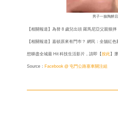
男子一臉陶醉
【相關報道】為替 8 歲兒出頭 羅馬尼亞父親狠摔 
【相關報道】嘉頓原來有門巿？ 網民：全舖紅色
想睇盡全城最 Hit 科技生活影片，請即【
按此
】瀏覽
Source：
Facebook @ 屯門公路塞車關注組