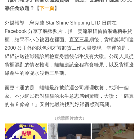
靠任食放題？【
下一頁
】
外媒報導，烏克蘭 Star Shine Shipping LTD 日前在
Facebook 分享了幾張照片，指一隻流浪貓偷偷溜進糖果貨
櫃，結果不小心被困在裡面。直至三星期後，貨櫃越洋到達
2000 公里外的以色列才被卸貨工作人員發現。幸運的是，
貓貓被送往獸醫診所檢查身體後似乎沒有大礙。公司人員從
貨櫃混亂的情況推測，貓貓應該全程靠食糖果，以及貨櫃邊
緣產生的冷凝水渡過三星期。
而更幸運的是，貓貓最終被航運公司經理收養，找到一個
家。不少網民都對貓貓的求生意志感到驚嘆，大讚：「貓真
的有 9 條命！」又對牠最終找到好歸宿感到高興。
↓點擊圖片放大↓