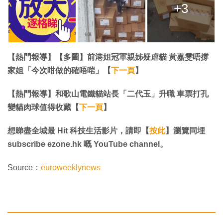
+3
【熱門報導】【多圖】前港姐冠軍親姊疑虐貓 黃嘉雯唔撐
家姐「今次咁做的確唔啱」【
下一頁
】
【熱門報導】和歌山電鐵貓站長「二代玉」升職 車票打孔
變貓肉球值得收藏【
下一頁
】
想睇盡全城最 Hit 科技生活影片，請即【
按此
】瀏覽同埋
subscribe ezone.hk 嘅 YouTube channel。
Source：
euroweeklynews