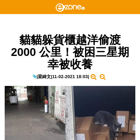
貓貓躲貨櫃越洋偷渡
2000 公里！被困三星期
幸被收養
|
梁綺文
|
11-02-2021 18:03
|