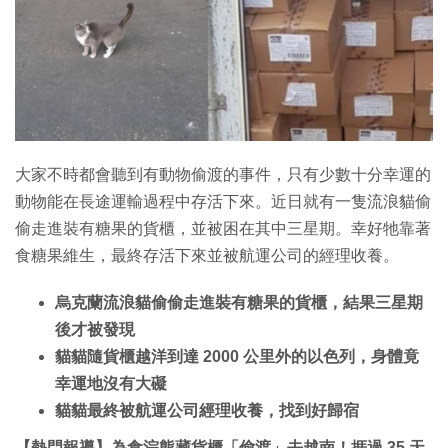
大家不時都會聽到有動物偷渡的事件，只有少數十分幸運的
動物能在長途運輸過程中存活下來。近日就有一隻流浪貓偷
偷走進裝有糖果的貨櫃，並被困在其中三星期。幸好牠靠著
食糖果維生，最終存活下來並被航運公司的經理收養。
烏克蘭流浪貓偷偷走進裝有糖果的貨櫃，結果三星期
後才被發現
貓貓隨貨櫃越洋到達 2000 公里外的以色列，身體竟
幸運地沒有大礙
貓貓最終被航運公司經理收養，找到好歸宿
【熱門報導】為食浣熊藏貨櫃「偷渡」去越南！捱過 35 天