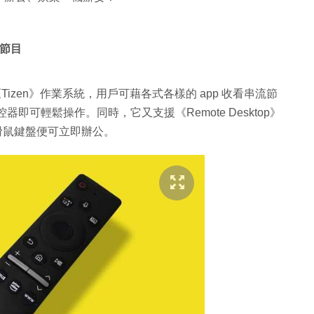
流節目
》
V 相同的《Tizen》作業系統，用戶可藉各式各樣的 app 收看串流節
過遙控器即可輕鬆操作。同時，它又支援《Remote Desktop》
接駁滑鼠鍵盤便可立即辦公。