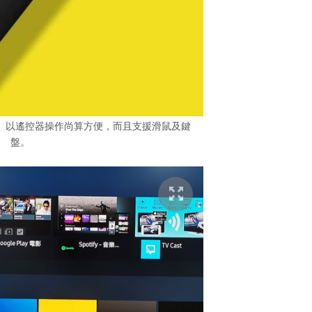
。以遙控器操作尚算方便，而且支援滑鼠及鍵
盤。