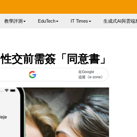
教學評測
EduTech
IT Times
生成式AI與雲端
p 性交前需簽「同意書」
在Google
追蹤《e-zone》