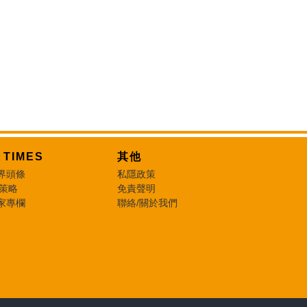
T TIMES
其他
界頭條
私隱政策
 策略
免責聲明
家專欄
聯絡/關於我們