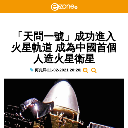
「天問一號」成功進入
火星軌道 成為中國首個
人造火星衛星
|
何兆洋
|
11-02-2021 20:20
|