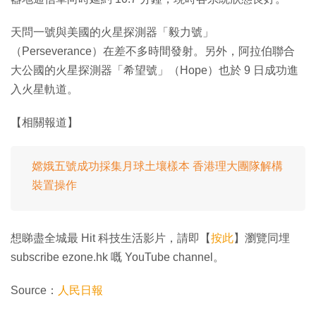
天問一號與美國的火星探測器「毅力號」
（Perseverance）在差不多時間發射。另外，阿拉伯聯合
大公國的火星探測器「希望號」（Hope）也於 9 日成功進
入火星軌道。
【相關報道】
嫦娥五號成功採集月球土壤樣本 香港理大團隊解構
裝置操作
想睇盡全城最 Hit 科技生活影片，請即【
按此
】瀏覽同埋
subscribe ezone.hk 嘅 YouTube channel。
Source：
人民日報