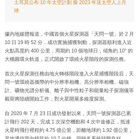
土耳其公布 10 年太空計劃 擬 2023 年送太空人上月
球
據內地媒體報道，中國首個火星探測器「天問一號」於 2 月
10 日 19 時 52 分，成功實施捕獲制動，探測器順利進入近
火點高度約 400 公里，周期約 10 個地球日，傾角約 10° 的
大橢圓環火軌道，正式開啟了環繞火星階段的探測任務。
首次火星探測任務由地火轉移階段進入火星捕獲階段后，天
問一號環繞器攜帶的中分辨率相機、高分辨率相機、磁強
計、礦物光譜分析儀、離子與中性粒子和能量粒子探測儀等
載荷將陸續開始工作，對火星開展多維度探測。
自 2020 年 7 月 23 日成功發射以來，天問一號探測器已累
計飛行 202 天，完成 1 次深空機動和 4 次中途修正，抵達
火星時飛行裡程約 4.75 億公里，距離地球約 1.92 億公里，
器地通信單向時延約 10.7 分鐘，現時各系統狀態良好。