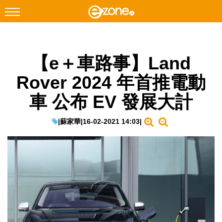
搜尋
【e＋車路事】Land
Facebook
Instagram
Rover 2024 年首推電動
科技焦點
車 公布 EV 發展大計
網絡生活
遊戲動漫
|
蘇家華
|
16-02-2021 14:03
|
教學評測
EduTech
IT Times
生成式AI與雲端應用
Enterprise Digital Transformation