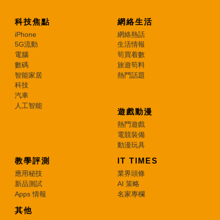
科技焦點
網絡生活
iPhone
網絡熱話
5G流動
生活情報
電腦
筍買着數
數碼
旅遊筍料
智能家居
熱門話題
科技
汽車
人工智能
遊戲動漫
熱門遊戲
電競裝備
動漫玩具
教學評測
IT TIMES
應用秘技
業界頭條
新品測試
AI 策略
Apps 情報
名家專欄
其他