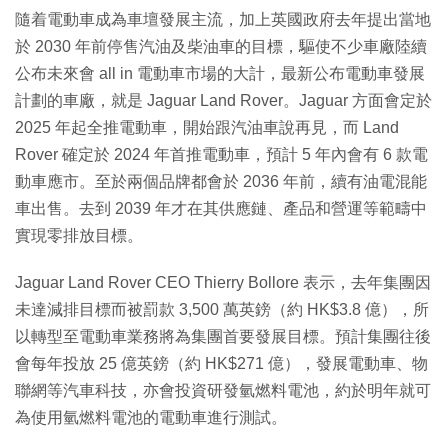
隨着電動車成為車壇發展主流，加上英國政府去年提出當地
於 2030 年前停售汽油及柴油車的目標，驅使不少車廠陸續
公布未來會 all in 電動車市場的大計，最新公布電動車發展
計劃的車廠，就是 Jaguar Land Rover。Jaguar 方面會定於
2025 年起全推電動車，開始跟汽油車說再見，而 Land
Rover 確定於 2024 年首推電動車，預計 5 年內會有 6 款電
動車應市。至於兩個品牌都會於 2036 年前，續有油電混能
車出售。去到 2039 年才在其供應鏈、產品和營運等範疇中
實現零排放目標。
Jaguar Land Rover CEO Thierry Bollore 表示，去年集團因
未達減排目標而被罰款 3,500 萬英鎊（約 HK$3.8 億），所
以轉型至電動車業務將為集團首要發展目標。預計集團往後
會每年投放 25 億英鎊（約 HK$271 億），發展電動車、物
聯網等汽車科技，亦會投資研發氫燃料電池，約於明年就可
為使用氫燃料電池的電動車進行測試。