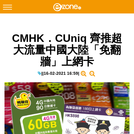
搜尋
CMHK．CUniq 齊推超
Facebook
Instagram
大流量中國大陸「免翻
科技焦點
牆」上網卡
網絡生活
遊戲動漫
|
|
16-02-2021 16:59
|
教學評測
EduTech
IT Times
生成式AI與雲端應用
Enterprise Digital Transformation