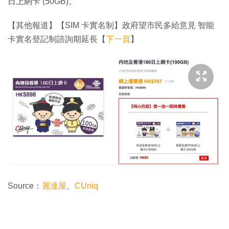
日上網卡 (50GB)。
【其他報道】【SIM 卡實名制】政府望市民多給意見 智能
卡實名登記制諮詢期延長【
下一頁
】
Source：
麗達屋
、
CUniq