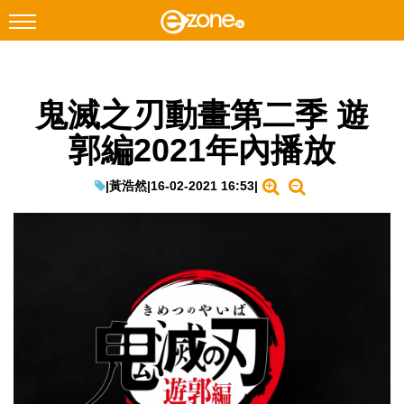
搜尋
鬼滅之刃動畫第二季 遊
Facebook
Instagram
郭編2021年內播放
科技焦點
網絡生活
|
黃浩然
|
16-02-2021 16:53
|
遊戲動漫
教學評測
EduTech
IT Times
生成式AI與雲端應用
Enterprise Digital Transformation