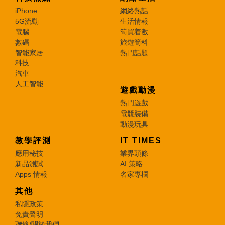
iPhone
網絡熱話
5G流動
生活情報
電腦
筍買着數
數碼
旅遊筍料
智能家居
熱門話題
科技
汽車
人工智能
遊戲動漫
熱門遊戲
電競裝備
動漫玩具
教學評測
IT TIMES
應用秘技
業界頭條
新品測試
AI 策略
Apps 情報
名家專欄
其他
私隱政策
免責聲明
聯絡/關於我們