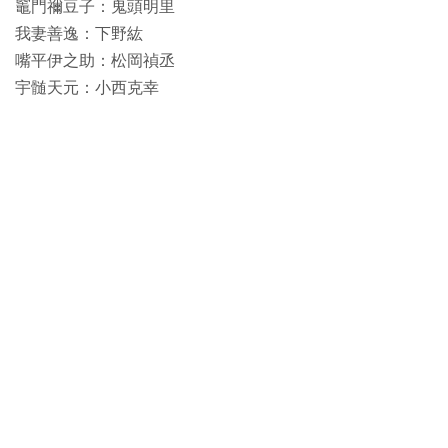
竈門禰豆子：鬼頭明里
我妻善逸：下野紘
嘴平伊之助：松岡禎丞
宇髄天元：小西克幸